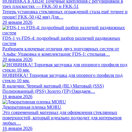
НОВИНКА в АВ24! Точечные крепления с регулировкой в
трех плоскостях — FKK-50 и FKK-51
Теперь установка стеклянных ограждений стала ещё точнее и
проще! FKK-50 (42 мм) Для…
20 января 2026
FDS-1 vs FDS-4: подробный разбор различий раздвижных
систем
Разбираем ключевые отличия двух популярных систем от
Альфа: Упаковка и комплектация: FDS-1: стильная…
20 января 2026
НОВИНКА! Торцевая заглушка для опорного профиля под
стекло 10 мм.
В наличии: Черный матовый (BL) Матовый (SSS)
Полированный (PSS) Золото (TP) Ожидаем…
16 января 2026
Декоративная пленка MORU
Это современный материал для оформления стеклянных
поверхностей, который идеально подходит для интерьеров
любых…
16 января 2026