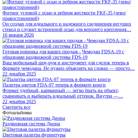
Фитинг угловой с осью и ребром жесткости FKF-35 (лево/
правосторонний)
Он создан для идеального и надежного соединения несущих
стекол и служит встроенной осью для верхнего крепления…
16 января 2026
Готовая новинка для ваших продаж - Чемодан FDSA-19 с
образцами раздвижной системы FDS‑19
Ваш мобильный шоу-рум и инструмент для сделок теперь в
формате чемодана. Не нужно объяснять на словах — просто…
22 декабря 2025
Палитра цветов FDA-97 теперь в формате книги
Формат удобный, карманный — легко брать на объект,
сравнивать и выбирать идеальный оттенок. Внутри —…
22 декабря 2025
Смотреть все
Фотоальбомы
Раздвижная система Диона
Цветовая палитра фурнитуры