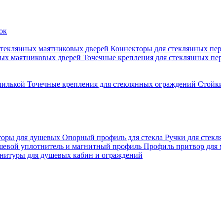
стеклянных маятниковых дверей
Коннекторы для стеклянных пе
ных маятниковых дверей
Точечные крепления для стеклянных пе
пилькой
Точечные крепления для стеклянных ограждений
Стойк
торы для душевых
Опорный профиль для стекла
Ручки для стек
евой уплотнитель и магнитный профиль
Профиль притвор для
нитуры для душевых кабин и ограждений