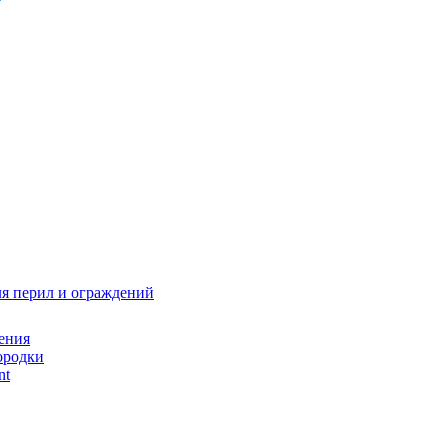
я перил и ограждений
ения
ородки
nt