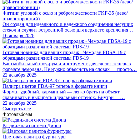
Фитинг угловой с осью и ребром жесткости FKF-35 (лево/
правосторонний)
Он создан для идеального и надежного соединения несущих
стекол и служит встроенной осью для верхнего крепления…
16 января 2026
Готовая новинка для ваших продаж - Чемодан FDSA-19 с
образцами раздвижной системы FDS‑19
Ваш мобильный шоу-рум и инструмент для сделок теперь в
формате чемодана. Не нужно объяснять на словах — просто…
22 декабря 2025
Палитра цветов FDA-97 теперь в формате книги
Формат удобный, карманный — легко брать на объект,
сравнивать и выбирать идеальный оттенок. Внутри —…
22 декабря 2025
Смотреть все
Фотоальбомы
Раздвижная система Диона
Цветовая палитра фурнитуры