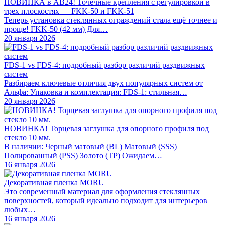
НОВИНКА в АВ24! Точечные крепления с регулировкой в
трех плоскостях — FKK-50 и FKK-51
Теперь установка стеклянных ограждений стала ещё точнее и
проще! FKK-50 (42 мм) Для…
20 января 2026
FDS-1 vs FDS-4: подробный разбор различий раздвижных
систем
Разбираем ключевые отличия двух популярных систем от
Альфа: Упаковка и комплектация: FDS-1: стильная…
20 января 2026
НОВИНКА! Торцевая заглушка для опорного профиля под
стекло 10 мм.
В наличии: Черный матовый (BL) Матовый (SSS)
Полированный (PSS) Золото (TP) Ожидаем…
16 января 2026
Декоративная пленка MORU
Это современный материал для оформления стеклянных
поверхностей, который идеально подходит для интерьеров
любых…
16 января 2026