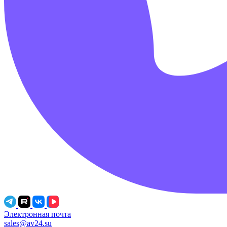
Электронная почта
sales@av24.su