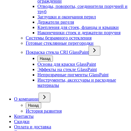
ограждений
Отводы, повороты, соединители поручней и
труб
Заглушки и окончания перил
Держатели ригеля
Крепления для стоек, фланцы и крышки
Наконечники стоек и держатели поручня
Системы безрамного остекления
Готовые стеклянные перегородки
Покраска стекла CRI GlassPaint
Назад
Основа для краски GlassPaint
Эффекты на стекле GlassPaint
Непрозрачные пигменты GlassPaint
Инструменты, аксессуары и расходные
материалы
О компании
Назад
История развития
Контакты
Скидки
Оплата и доставка