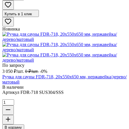
Купить в 1 клик
Новинка
По запросу
3 050
₽
/
шт.
0
₽
/
шт.
-0%
Ручка для сауны FDR-718, 20х550х650 мм, нержавейка/дерево/
матовый
В наличии
Артикул
FDR-718 SUS304/SSS
В корзину