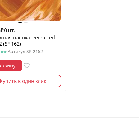
₽
/
шт.
жная пленка Decra Led
 (SF 162)
ичии
Артикул
SR 2162
орзину
Купить в один клик