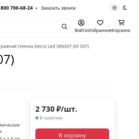
 800 700-68-24
Заказать звонок
Светлая те
Темна
Поиск
Войти
Избранное
Корзина
ражная пленка Decra Led SR6507 (SF 507)
07)
2 730
₽
/
шт.
й
В наличии
лические
и
В корзину
4 × 1.5 см