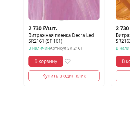
2 730
₽
/
шт.
2 730
Витражная пленка Decra Led
Витра
SR2161 (SF 161)
SR2162
В наличии
Артикул
SR 2161
В нал
В корзину
В к
Купить в один клик