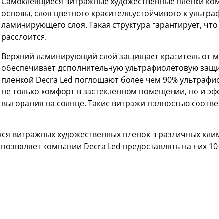
Самоклеящиеся витражные художественные пленки комп
основы, слоя цветного красителя,устойчивого к ультр
ламинирующего слоя. Такая структура гарантирует, что 
расслоится.
Верхний ламинирующий слой защищает краситель от м
обеспечивает дополнительную ультрафиолетовую защи
пленкой Decra Led поглощают более чем 90% ультрафи
не только комфорт в застекленном помещении, но и э
выгорания на солнце. Такие витражи полностью соответ
ся витражных художественных пленок в различных кли
 позволяет компании Decra Led предоставлять на них 1