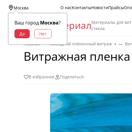
О нас
Контакты
Новости
Прайсы
Опл
Москва
Витраж Материал
Материалы для вит
Ваш город
Москва
?
стекла.
Главная
Накладной плёночный витраж
Ви
Витражная пленка 
В избранное
Поделиться