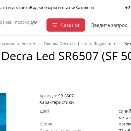
+7
ата и доставка
Видеообзоры и статьи
Каталоги
ражей. Краски для
Каталог
тражная пленка
Плёнка Decra Led Film и RegaFilm
Вит
Decra Led SR6507 (SF 5
Артикул:
SR 6507
Характеристики
Цвет
сини
метал
Серия
поток
Скорость нанесения
74 × 5