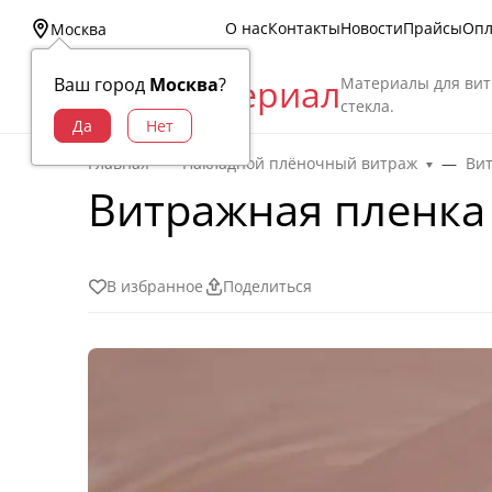
О нас
Контакты
Новости
Прайсы
Опл
Москва
Витраж Материал
Материалы для вит
Ваш город
Москва
?
стекла.
Главная
Накладной плёночный витраж
Ви
Витражная пленка 
В избранное
Поделиться