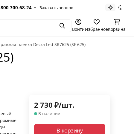
 800 700-68-24
Заказать звонок
Светлая те
Темна
Поиск
Войти
Избранное
Корзина
ражная пленка Decra Led SR7625 (SF 625)
25)
2 730
₽
/
шт.
жевый
В наличии
хромные
оды
В корзину
хромные