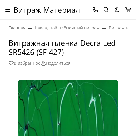
Витраж Материал
Темная
Главная
Накладной плёночный витраж
Витражная п
Витражная пленка Decra Led
SR5426 (SF 427)
В избранное
Поделиться