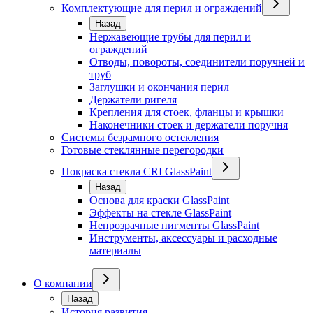
Комплектующие для перил и ограждений
Назад
Нержавеющие трубы для перил и
ограждений
Отводы, повороты, соединители поручней и
труб
Заглушки и окончания перил
Держатели ригеля
Крепления для стоек, фланцы и крышки
Наконечники стоек и держатели поручня
Системы безрамного остекления
Готовые стеклянные перегородки
Покраска стекла CRI GlassPaint
Назад
Основа для краски GlassPaint
Эффекты на стекле GlassPaint
Непрозрачные пигменты GlassPaint
Инструменты, аксессуары и расходные
материалы
О компании
Назад
История развития