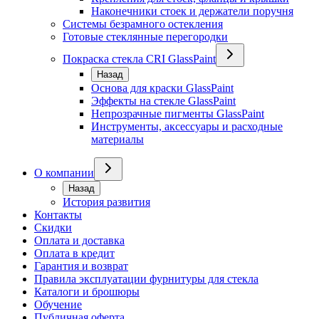
Наконечники стоек и держатели поручня
Системы безрамного остекления
Готовые стеклянные перегородки
Покраска стекла CRI GlassPaint
Назад
Основа для краски GlassPaint
Эффекты на стекле GlassPaint
Непрозрачные пигменты GlassPaint
Инструменты, аксессуары и расходные
материалы
О компании
Назад
История развития
Контакты
Скидки
Оплата и доставка
Оплата в кредит
Гарантия и возврат
Правила эксплуатации фурнитуры для стекла
Каталоги и брошюры
Обучение
Публичная оферта