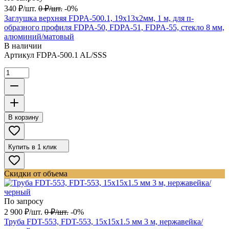
340
₽
/
шт.
0
₽
/
шт.
-0%
Заглушка верхняя FDPA-500.1, 19х13х2мм, 1 м, для п-
образного профиля FDPA-50, FDPA-51, FDPA-55, стекло 8 мм,
алюминий/матовый
В наличии
Артикул
FDPA-500.1 AL/SSS
В корзину
Купить в 1 клик
Скидки от объема
По запросу
2 900
₽
/
шт.
0
₽
/
шт.
-0%
Труба FDT-553, FDT-553, 15х15х1.5 мм 3 м, нержавейка/