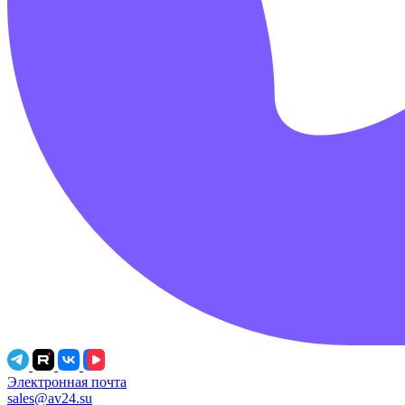
Электронная почта
sales@av24.su