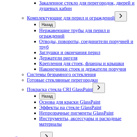
Закаленное стекло для перегородок, дверей и
душевых кабин
Комплектующие для перил и ограждений
Назад
Нержавеющие трубы для перил и
ограждений
Отводы, повороты, соединители поручней и
труб
Заглушки и окончания перил
Держатели ригеля
Крепления для стоек, фланцы и крышки
Наконечники стоек и держатели поручня
Системы безрамного остекления
Готовые стеклянные перегородки
Покраска стекла CRI GlassPaint
Назад
Основа для краски GlassPaint
Эффекты на стекле GlassPaint
Непрозрачные пигменты GlassPaint
Инструменты, аксессуары и расходные
материалы