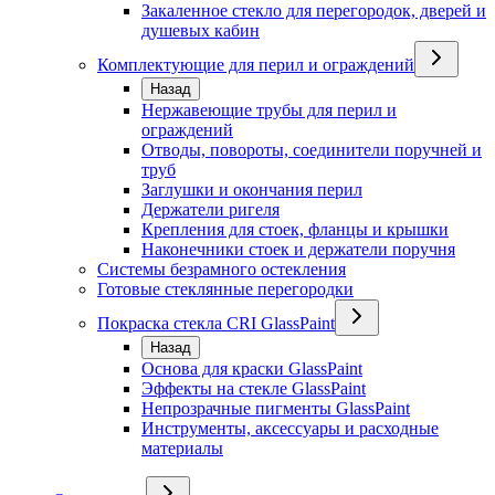
Закаленное стекло для перегородок, дверей и
душевых кабин
Комплектующие для перил и ограждений
Назад
Нержавеющие трубы для перил и
ограждений
Отводы, повороты, соединители поручней и
труб
Заглушки и окончания перил
Держатели ригеля
Крепления для стоек, фланцы и крышки
Наконечники стоек и держатели поручня
Системы безрамного остекления
Готовые стеклянные перегородки
Покраска стекла CRI GlassPaint
Назад
Основа для краски GlassPaint
Эффекты на стекле GlassPaint
Непрозрачные пигменты GlassPaint
Инструменты, аксессуары и расходные
материалы