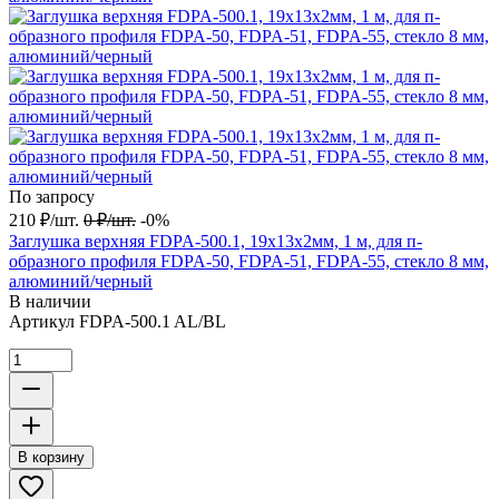
По запросу
210
₽
/
шт.
0
₽
/
шт.
-0%
Заглушка верхняя FDPA-500.1, 19х13х2мм, 1 м, для п-
образного профиля FDPA-50, FDPA-51, FDPA-55, стекло 8 мм,
алюминий/черный
В наличии
Артикул
FDPA-500.1 AL/BL
В корзину