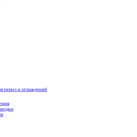
я перил и ограждений
ения
ородки
nt