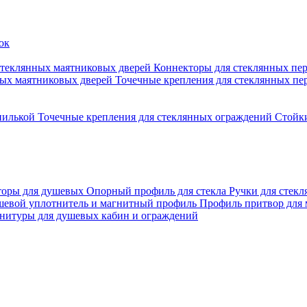
стеклянных маятниковых дверей
Коннекторы для стеклянных пе
ных маятниковых дверей
Точечные крепления для стеклянных пе
пилькой
Точечные крепления для стеклянных ограждений
Стойк
торы для душевых
Опорный профиль для стекла
Ручки для стек
евой уплотнитель и магнитный профиль
Профиль притвор для
нитуры для душевых кабин и ограждений