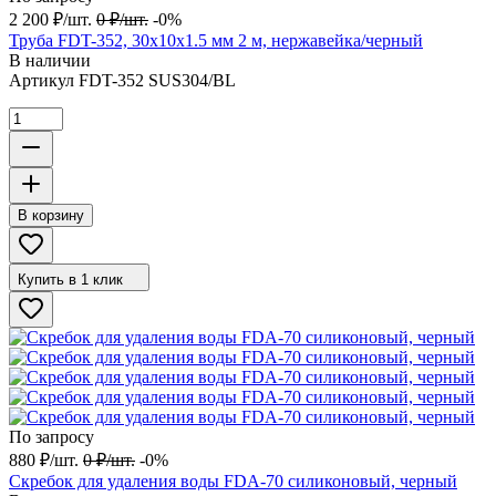
2 200
₽
/
шт.
0
₽
/
шт.
-0%
Труба FDT-352, 30х10х1.5 мм 2 м, нержавейка/черный
В наличии
Артикул
FDT-352 SUS304/BL
В корзину
Купить в 1 клик
По запросу
880
₽
/
шт.
0
₽
/
шт.
-0%
Скребок для удаления воды FDA-70 силиконовый, черный