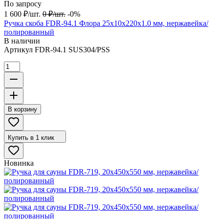
По запросу
1 600
₽
/
шт.
0
₽
/
шт.
-0%
Ручка скоба FDR-94.1 Флора 25х10х220х1.0 мм, нержавейка/
полированный
В наличии
Артикул
FDR-94.1 SUS304/PSS
В корзину
Купить в 1 клик
Новинка