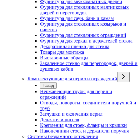
Фурнитура для межкомнатных дверей
Фурнитура для стеклянных маятниковых
дверей и перегородок
Фурнитура для саун, бань и хамам
Фурнитура для стеклянных козырьков и
навесов
Фурнитура для стеклянных ограждений
Фурнитура для зеркал и держателей стекла
Декоративная пленка для стекла
Товары для монтажа
Выставочные образцы
Закаленное стекло для перегородок, дверей и
душевых кабин
Комплектующие для перил и ограждений
Назад
Нержавеющие трубы для перил и
ограждений
Отводы, повороты, соединители поручней и
труб
Заглушки и окончания перил
Держатели ригеля
Крепления для стоек, фланцы и крышки
Наконечники стоек и держатели поручня
Системы безрамного остекления