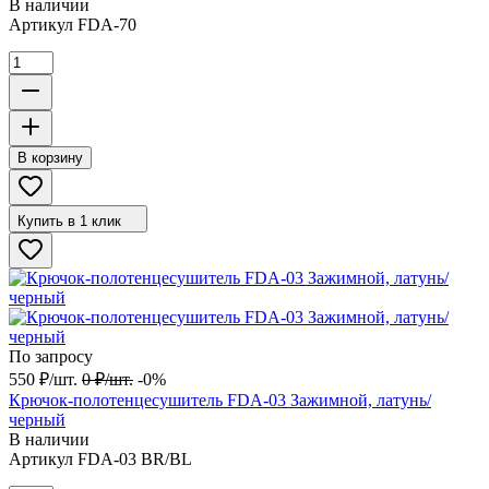
В наличии
Артикул
FDA-70
В корзину
Купить в 1 клик
По запросу
550
₽
/
шт.
0
₽
/
шт.
-0%
Крючок-полотенцесушитель FDA-03 Зажимной, латунь/
черный
В наличии
Артикул
FDA-03 BR/BL