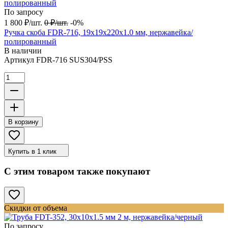
По запросу
1 800
₽
/
шт.
0
₽
/
шт.
-0%
Ручка скоба FDR-716, 19х19х220х1.0 мм, нержавейка/
полированный
В наличии
Артикул
FDR-716 SUS304/PSS
В корзину
Купить в 1 клик
С этим товаром также покупают
Скидки от объема
По запросу