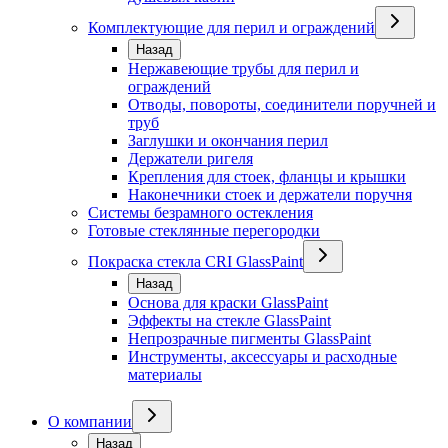
Комплектующие для перил и ограждений
Назад
Нержавеющие трубы для перил и
ограждений
Отводы, повороты, соединители поручней и
труб
Заглушки и окончания перил
Держатели ригеля
Крепления для стоек, фланцы и крышки
Наконечники стоек и держатели поручня
Системы безрамного остекления
Готовые стеклянные перегородки
Покраска стекла CRI GlassPaint
Назад
Основа для краски GlassPaint
Эффекты на стекле GlassPaint
Непрозрачные пигменты GlassPaint
Инструменты, аксессуары и расходные
материалы
О компании
Назад