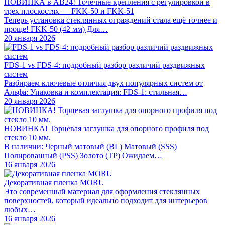
НОВИНКА в АВ24! Точечные крепления с регулировкой в
трех плоскостях — FKK-50 и FKK-51
Теперь установка стеклянных ограждений стала ещё точнее и
проще! FKK-50 (42 мм) Для…
20 января 2026
FDS-1 vs FDS-4: подробный разбор различий раздвижных
систем
Разбираем ключевые отличия двух популярных систем от
Альфа: Упаковка и комплектация: FDS-1: стильная…
20 января 2026
НОВИНКА! Торцевая заглушка для опорного профиля под
стекло 10 мм.
В наличии: Черный матовый (BL) Матовый (SSS)
Полированный (PSS) Золото (TP) Ожидаем…
16 января 2026
Декоративная пленка MORU
Это современный материал для оформления стеклянных
поверхностей, который идеально подходит для интерьеров
любых…
16 января 2026