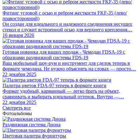
Фитинг угловой с осью и ребром жесткости FKF-35 (лево/
правосторонний)
Он создан для идеального и надежного соединения несущих
стекол и служит встроенной осью для верхнего крепления…
16 января 2026
Готовая новинка для ваших продаж - Чемодан FDSA-19 с
образцами раздвижной системы FDS‑19
Ваш мобильный шоу-рум и инструмент для сделок теперь в
формате чемодана. Не нужно объяснять на словах — просто…
22 декабря 2025
Палитра цветов FDA-97 теперь в формате книги
Формат удобный, карманный — легко брать на объект,
сравнивать и выбирать идеальный оттенок. Внутри —…
22 декабря 2025
Смотреть все
Фотоальбомы
Раздвижная система Диона
Цветовая палитра фурнитуры