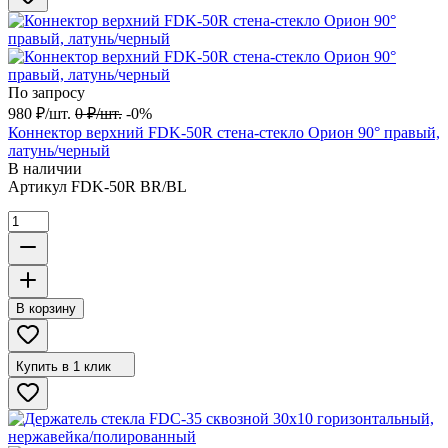
По запросу
980
₽
/
шт.
0
₽
/
шт.
-0%
Коннектор верхний FDK-50R стена-стекло Орион 90° правый,
латунь/черный
В наличии
Артикул
FDK-50R BR/BL
В корзину
Купить в 1 клик