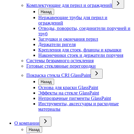
Комплектующие для перил и ограждений
Назад
Нержавеющие трубы для перил и
ограждений
Отводы, повороты, соединители поручней и
труб
Заглушки и окончания перил
Держатели ригеля
Крепления для стоек, фланцы и крышки
Наконечники стоек и держатели поручня
Системы безрамного остекления
Готовые стеклянные перегородки
Покраска стекла CRI GlassPaint
Назад
Основа для краски GlassPaint
Эффекты на стекле GlassPaint
Непрозрачные пигменты GlassPaint
Инструменты, аксессуары и расходные
материалы
О компании
Назад