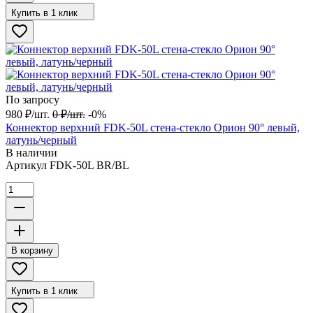
Купить в 1 клик
По запросу
980
₽
/
шт.
0
₽
/
шт.
-0%
Коннектор верхний FDK-50L стена-стекло Орион 90° левый,
латунь/черный
В наличии
Артикул
FDK-50L BR/BL
В корзину
Купить в 1 клик