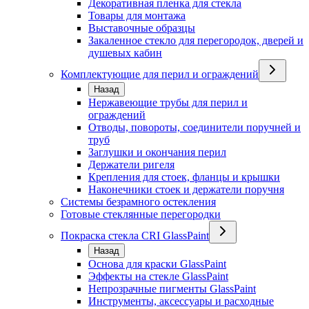
Декоративная пленка для стекла
Товары для монтажа
Выставочные образцы
Закаленное стекло для перегородок, дверей и
душевых кабин
Комплектующие для перил и ограждений
Назад
Нержавеющие трубы для перил и
ограждений
Отводы, повороты, соединители поручней и
труб
Заглушки и окончания перил
Держатели ригеля
Крепления для стоек, фланцы и крышки
Наконечники стоек и держатели поручня
Системы безрамного остекления
Готовые стеклянные перегородки
Покраска стекла CRI GlassPaint
Назад
Основа для краски GlassPaint
Эффекты на стекле GlassPaint
Непрозрачные пигменты GlassPaint
Инструменты, аксессуары и расходные