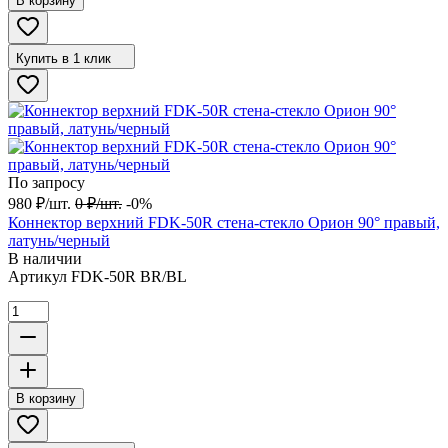
В корзину
Купить в 1 клик
По запросу
980
₽
/
шт.
0
₽
/
шт.
-0%
Коннектор верхний FDK-50R стена-стекло Орион 90° правый,
латунь/черный
В наличии
Артикул
FDK-50R BR/BL
В корзину