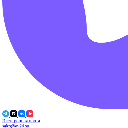
Электронная почта
sales@av24.su