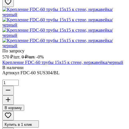
По запросу
570
₽
/
шт.
0
₽
/
шт.
-0%
Крепление FDC-60 трубы 15х15 к стене, нержавейка/черный
В наличии
Артикул
FDC-60 SUS304/BL
В корзину
Купить в 1 клик