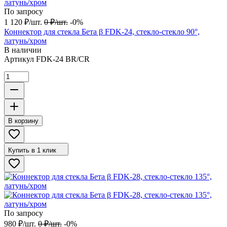
По запросу
1 120
₽
/
шт.
0
₽
/
шт.
-0%
Коннектор для стекла Бета β FDK-24, стекло-стекло 90°,
латунь/хром
В наличии
Артикул
FDK-24 BR/CR
В корзину
Купить в 1 клик
По запросу
980
₽
/
шт.
0
₽
/
шт.
-0%