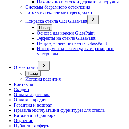
Наконечники стоек и держатели поручня
Системы безрамного остекления
Готовые стеклянные перегородки
Покраска стекла CRI GlassPaint
Назад
Основа для краски GlassPaint
Эффекты на стекле GlassPaint
Непрозрачные пигменты GlassPaint
Инструменты, аксессуары и расходные
материалы
О компании
Назад
История развития
Контакты
Скидки
Оплата и доставка
Оплата в кредит
Гарантия и возврат
Правила эксплуатации фурнитуры для стекла
Каталоги и брошюры
Обучение
Публичная оферта