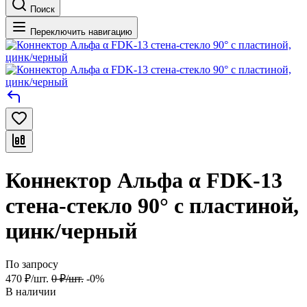
Поиск
Переключить навигацию
Коннектор Альфа α FDK-13
стена-стекло 90° с пластиной,
цинк/черный
По запросу
470
₽
/
шт.
0
₽
/
шт.
-0%
В наличии