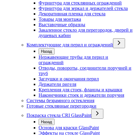
Фурнитура для стеклянных ограждений
Фурнитура для зеркал и держателей стекла
Декоративная пленка для стекла
Товары для монтажа
Выставочные образцы
Закаленное стекло для перегородок, дверей и
душевых кабин
Комплектующие для перил и ограждений
Назад
Нержавеющие трубы для перил и
ограждений
Отводы, повороты, соединители поручней и
труб
Заглушки и окончания перил
Держатели ригеля
Крепления для стоек, фланцы и крышки
Наконечники стоек и держатели поручня
Системы безрамного остекления
Готовые стеклянные перегородки
Покраска стекла CRI GlassPaint
Назад
Основа для краски GlassPaint
Эффекты на стекле GlassPaint