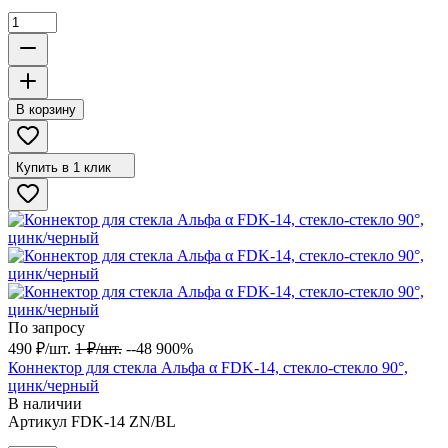
В корзину
Купить в 1 клик
По запросу
490
₽
/
шт.
1
₽
/
шт.
--48 900%
Коннектор для стекла Альфа α FDK-14, стекло-стекло 90°,
цинк/черный
В наличии
Артикул
FDK-14 ZN/BL