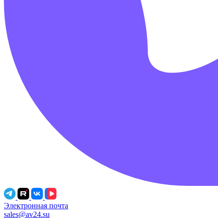
Электронная почта
sales@av24.su