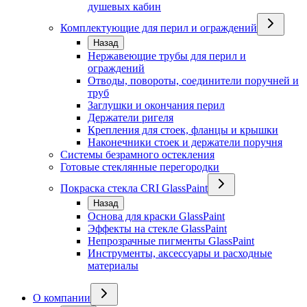
душевых кабин
Комплектующие для перил и ограждений
Назад
Нержавеющие трубы для перил и
ограждений
Отводы, повороты, соединители поручней и
труб
Заглушки и окончания перил
Держатели ригеля
Крепления для стоек, фланцы и крышки
Наконечники стоек и держатели поручня
Системы безрамного остекления
Готовые стеклянные перегородки
Покраска стекла CRI GlassPaint
Назад
Основа для краски GlassPaint
Эффекты на стекле GlassPaint
Непрозрачные пигменты GlassPaint
Инструменты, аксессуары и расходные
материалы
О компании