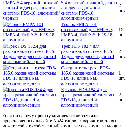
5.4 верхний, нижний, длина
2
4 м для раздвижной
шт.
системы FDS-18,
алюминий/черный
Уголок FMPA-101
стыковочный для FMPA-3,
16
FMPA-4, FMPA-5, FDS-18,
шт.
алюминий
Трек FDS-182.4 для
раздвижной системы FDS-
2
18 для двух дверей длина 4
шт.
м, алюминий/черный
Соединитель трека FDS-
185.6 раздвижной системы
1
FDS-18 длина 6 м,
шт.
алюминий/черный
Крышка FDS-184.4 для
трека раздвижной системы
2
FDS-18, длина 4 м,
шт.
алюминий/черный
Если по вашему проекту комплект отличается от
представленных на сайте Ав24 типовых вариантов, то вы
можете собрать собственный комплект: все комплектующие,