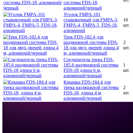
системы FDS-18,
алюминий/черный
Уголок FMPA-101
стыковочный для FMPA-3,
16
FMPA-4, FMPA-5, FDS-18,
шт.
алюминий
Трек FDS-182.4 для
раздвижной системы FDS-
2
18 для двух дверей длина 4
шт.
м, алюминий/черный
Соединитель трека FDS-
185.6 раздвижной системы
1
FDS-18 длина 6 м,
шт.
алюминий/черный
Крышка FDS-184.4 для
трека раздвижной системы
2
FDS-18, длина 4 м,
шт.
алюминий/черный