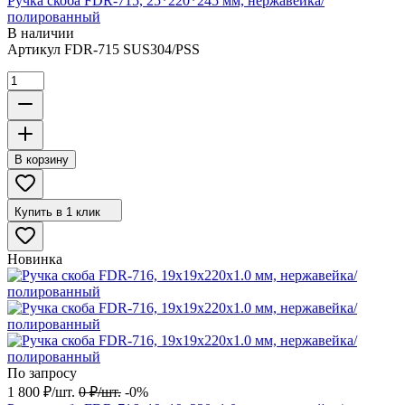
Ручка скоба FDR-715, 25*220*245 мм, нержавейка/
полированный
В наличии
Артикул
FDR-715 SUS304/PSS
В корзину
Купить в 1 клик
Новинка
По запросу
1 800
₽
/
шт.
0
₽
/
шт.
-0%