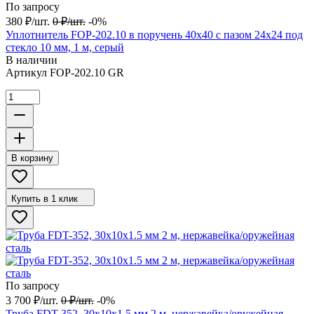
По запросу
380
₽
/
шт.
0
₽
/
шт.
-0%
Уплотнитель FOP-202.10 в поручень 40х40 с пазом 24х24 под
стекло 10 мм, 1 м, серый
В наличии
Артикул
FOP-202.10 GR
В корзину
Купить в 1 клик
По запросу
3 700
₽
/
шт.
0
₽
/
шт.
-0%
Труба FDT-352, 30х10х1.5 мм 2 м, нержавейка/оружейная