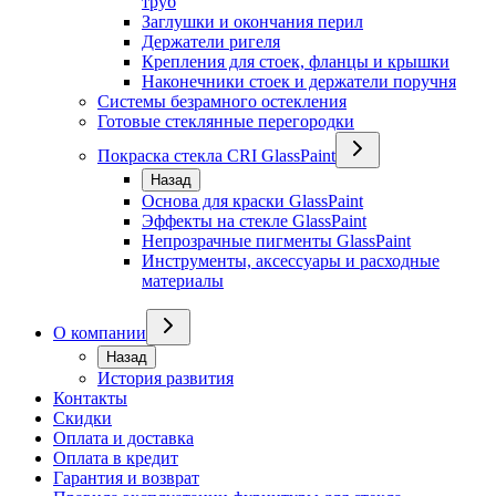
труб
Заглушки и окончания перил
Держатели ригеля
Крепления для стоек, фланцы и крышки
Наконечники стоек и держатели поручня
Системы безрамного остекления
Готовые стеклянные перегородки
Покраска стекла CRI GlassPaint
Назад
Основа для краски GlassPaint
Эффекты на стекле GlassPaint
Непрозрачные пигменты GlassPaint
Инструменты, аксессуары и расходные
материалы
О компании
Назад
История развития
Контакты
Скидки
Оплата и доставка
Оплата в кредит
Гарантия и возврат