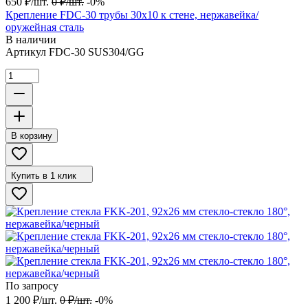
650
₽
/
шт.
0
₽
/
шт.
-0%
Крепление FDC-30 трубы 30х10 к стене, нержавейка/
оружейная сталь
В наличии
Артикул
FDC-30 SUS304/GG
В корзину
Купить в 1 клик
По запросу
1 200
₽
/
шт.
0
₽
/
шт.
-0%