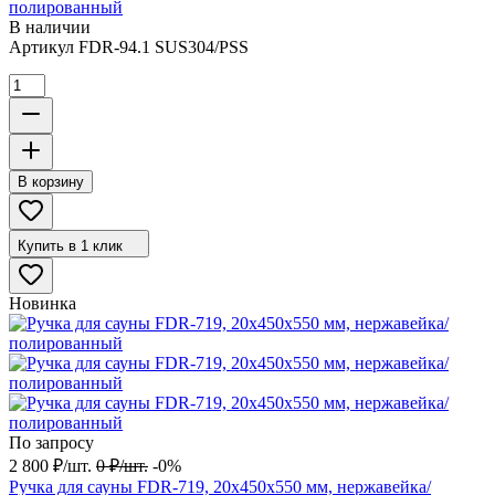
полированный
В наличии
Артикул
FDR-94.1 SUS304/PSS
В корзину
Купить в 1 клик
Новинка
По запросу
2 800
₽
/
шт.
0
₽
/
шт.
-0%
Ручка для сауны FDR-719, 20х450х550 мм, нержавейка/