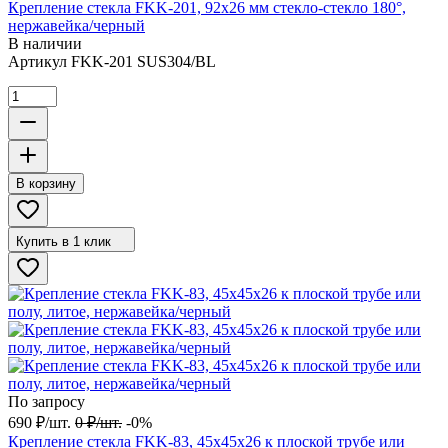
Крепление стекла FKK-201, 92х26 мм стекло-стекло 180°,
нержавейка/черный
В наличии
Артикул
FKK-201 SUS304/BL
В корзину
Купить в 1 клик
По запросу
690
₽
/
шт.
0
₽
/
шт.
-0%
Крепление стекла FKK-83, 45х45х26 к плоской трубе или