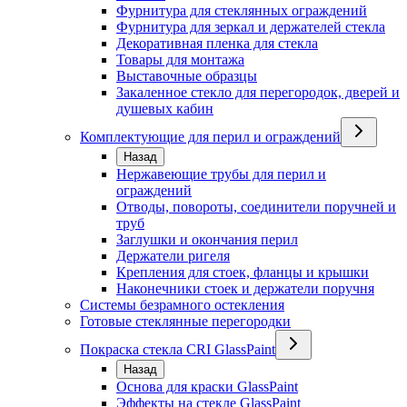
Фурнитура для стеклянных ограждений
Фурнитура для зеркал и держателей стекла
Декоративная пленка для стекла
Товары для монтажа
Выставочные образцы
Закаленное стекло для перегородок, дверей и
душевых кабин
Комплектующие для перил и ограждений
Назад
Нержавеющие трубы для перил и
ограждений
Отводы, повороты, соединители поручней и
труб
Заглушки и окончания перил
Держатели ригеля
Крепления для стоек, фланцы и крышки
Наконечники стоек и держатели поручня
Системы безрамного остекления
Готовые стеклянные перегородки
Покраска стекла CRI GlassPaint
Назад
Основа для краски GlassPaint
Эффекты на стекле GlassPaint