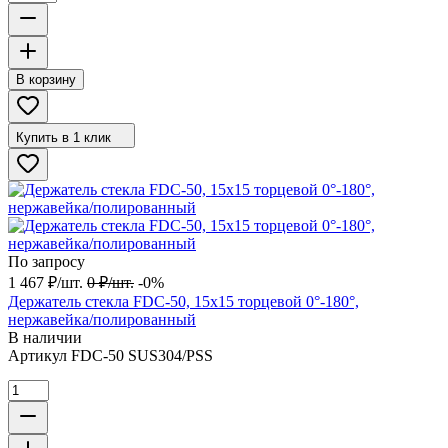
В корзину
Купить в 1 клик
По запросу
1 467
₽
/
шт.
0
₽
/
шт.
-0%
Держатель стекла FDC-50, 15х15 торцевой 0°-180°,
нержавейка/полированный
В наличии
Артикул
FDC-50 SUS304/PSS