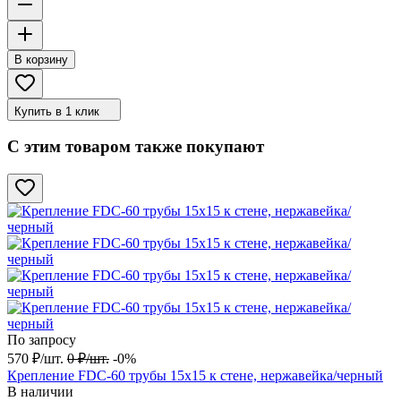
В корзину
Купить в 1 клик
С этим товаром также покупают
По запросу
570
₽
/
шт.
0
₽
/
шт.
-0%
Крепление FDC-60 трубы 15х15 к стене, нержавейка/черный
В наличии