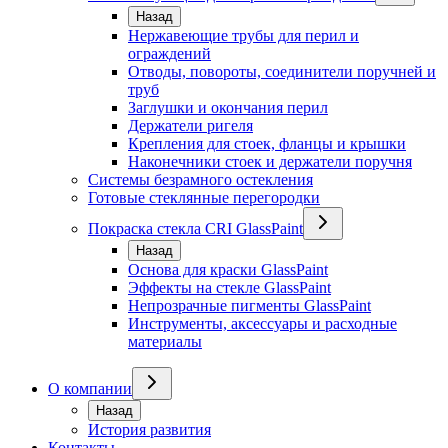
Назад
Нержавеющие трубы для перил и
ограждений
Отводы, повороты, соединители поручней и
труб
Заглушки и окончания перил
Держатели ригеля
Крепления для стоек, фланцы и крышки
Наконечники стоек и держатели поручня
Системы безрамного остекления
Готовые стеклянные перегородки
Покраска стекла CRI GlassPaint
Назад
Основа для краски GlassPaint
Эффекты на стекле GlassPaint
Непрозрачные пигменты GlassPaint
Инструменты, аксессуары и расходные
материалы
О компании
Назад
История развития
Контакты