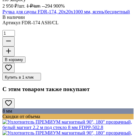
2 950
₽
/
шт.
1
₽
/
шт.
--294 900%
Ручка для сауны FDR-174, 20х20х1000 мм, ясень/бесцветный
В наличии
Артикул
FDR-174 ASH/CL
В корзину
Купить в 1 клик
С этим товаром также покупают
8 мм
Скидки от объема