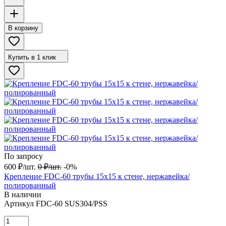
В корзину
Купить в 1 клик
По запросу
600
₽
/
шт.
0
₽
/
шт.
-0%
Крепление FDC-60 трубы 15х15 к стене, нержавейка/
полированный
В наличии
Артикул
FDC-60 SUS304/PSS