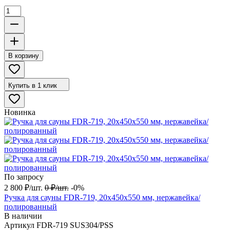
В корзину
Купить в 1 клик
Новинка
По запросу
2 800
₽
/
шт.
0
₽
/
шт.
-0%
Ручка для сауны FDR-719, 20х450х550 мм, нержавейка/
полированный
В наличии
Артикул
FDR-719 SUS304/PSS