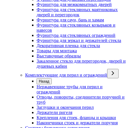
Фурнитура для межкомнатных дверей
Фурнитура для стеклянных маятниковых
дверей и перегородок
Фурнитура для саун, бань и хамам
Фурнитура для стеклянных козырьков и
навесов
Фурнитура для стеклянных ограждений
Фурнитура для зеркал и держателей стекла
Декоративная пленка для стекла
Товары для монтажа
Выставочные образцы
Закаленное стекло для перегородок, дверей и
душевых кабин
Комплектующие для перил и ограждений
Назад
Нержавеющие трубы для перил и
ограждений
Отводы, повороты, соединители поручней и
труб
Заглушки и окончания перил
Держатели ригеля
Крепления для стоек, фланцы и крышки
Наконечники стоек и держатели поручня
Системы безрамного остекления