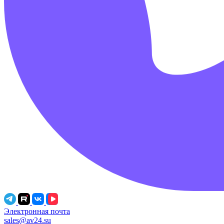
Электронная почта
sales@av24.su