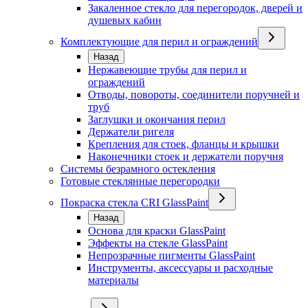
Закаленное стекло для перегородок, дверей и
душевых кабин
Комплектующие для перил и ограждений
Назад
Нержавеющие трубы для перил и
ограждений
Отводы, повороты, соединители поручней и
труб
Заглушки и окончания перил
Держатели ригеля
Крепления для стоек, фланцы и крышки
Наконечники стоек и держатели поручня
Системы безрамного остекления
Готовые стеклянные перегородки
Покраска стекла CRI GlassPaint
Назад
Основа для краски GlassPaint
Эффекты на стекле GlassPaint
Непрозрачные пигменты GlassPaint
Инструменты, аксессуары и расходные
материалы