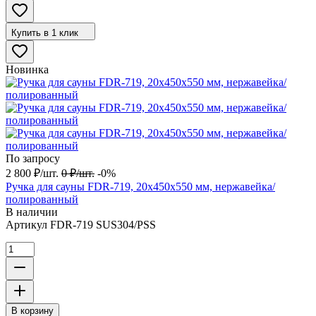
Купить в 1 клик
Новинка
По запросу
2 800
₽
/
шт.
0
₽
/
шт.
-0%
Ручка для сауны FDR-719, 20х450х550 мм, нержавейка/
полированный
В наличии
Артикул
FDR-719 SUS304/PSS
В корзину