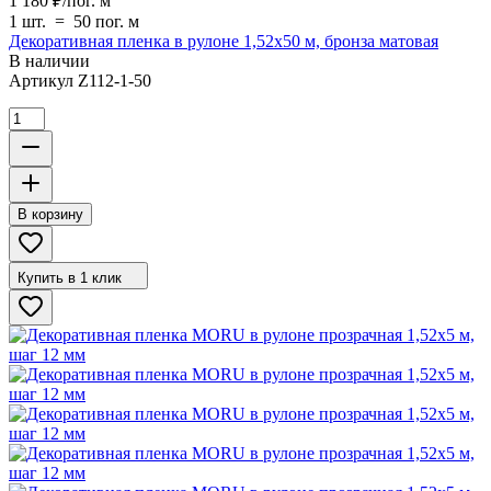
1 180
₽
/
пог. м
1 шт.
=
50
пог. м
Декоративная пленка в рулоне 1,52х50 м, бронза матовая
В наличии
Артикул
Z112-1-50
В корзину
Купить в 1 клик