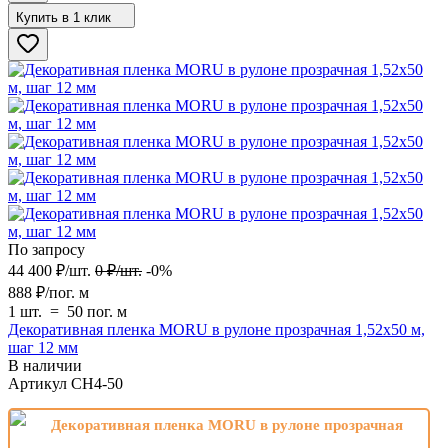
Купить в 1 клик
По запросу
44 400
₽
/
шт.
0
₽
/
шт.
-0%
888
₽
/
пог. м
1 шт.
=
50
пог. м
Декоративная пленка MORU в рулоне прозрачная 1,52х50 м,
шаг 12 мм
В наличии
Артикул
CH4-50