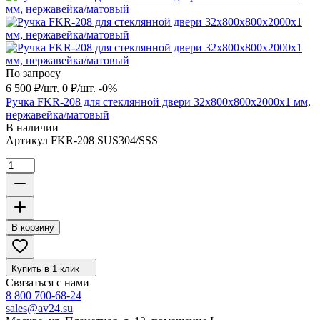
По запросу
6 500
₽
/
шт.
0
₽
/
шт.
-0%
Ручка FKR-208 для стеклянной двери 32x800х800х2000х1 мм,
нержавейка/матовый
В наличии
Артикул
FKR-208 SUS304/SSS
В корзину
Купить в 1 клик
Связаться с нами
8 800 700-68-24
sales@av24.su