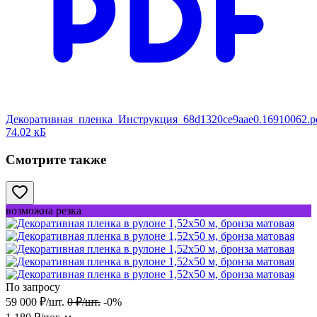
Декоративная_пленка_Инструкция_68d1320ce9aae0.16910062.p
74.02 кБ
Смотрите также
возможна резка
По запросу
59 000
₽
/
шт.
0
₽
/
шт.
-0%