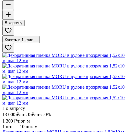
В корзину
Купить в 1 клик
По запросу
13 000
₽
/
шт.
0
₽
/
шт.
-0%
1 300
₽
/
пог. м
1 шт.
=
10
пог. м
Декоративная пленка MORU в рулоне прозрачная 1,52х10 м,