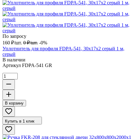
По запросу
160
₽
/
шт.
0
₽
/
шт.
-0%
Уплотнитель для профиля FDPA-541, 30х17х2 серый 1 м,
серый
В наличии
Артикул
FDPA-541 GR
В корзину
Купить в 1 клик