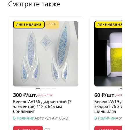
Смотрите также
- 50%
ЛИКВИДАЦИЯ
ЛИКВИДАЦИЯ
300
₽
/
шт.
60
₽
/
шт.
600
₽
/
шт.
120
₽
/
шт
Бевелс AV166 дихроичный (7
Бевелс AV19 дих
элементов) 112 х 645 мм
квадрат 76 х 76 
бриллиант
шиншилла
В наличии
Артикул
AV166-D
В наличии
Артику