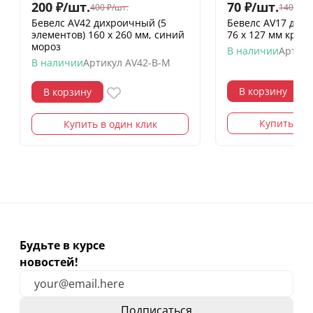
200
₽
/
шт.
70
₽
/
шт.
400
₽
/
шт.
140
₽
/
шт
Бевелс AV42 дихроичный (5
Бевелс AV17 дих
элементов) 160 х 260 мм, синий
76 х 127 мм кра
мороз
В наличии
Артику
В наличии
Артикул
AV42-B-M
В корзину
В корзину
Купить в о
Купить в один клик
Будьте в курсе
новостей!