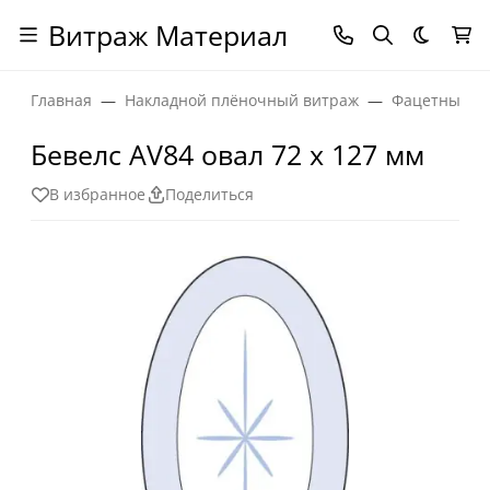
Витраж Материал
Темная
Главная
Накладной плёночный витраж
Фацетные эл
Бевелс AV84 овал 72 х 127 мм
В избранное
Поделиться