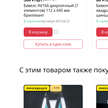
Бевелс AV166 дихроичный (7
Бевел
элементов) 112 х 645 мм
квадр
бриллиант
шинш
В наличии
Артикул
AV166-D
В нал
В корзину
В к
Купить в один клик
С этим товаром также пок
- 50%
ЛИКВИДАЦИЯ
ЛИКВ