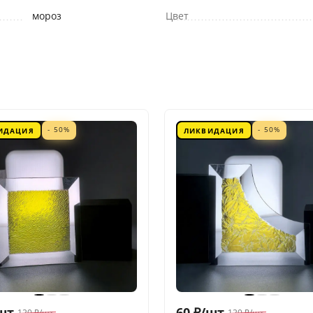
мороз
Цвет
- 50%
- 50%
ИДАЦИЯ
ЛИКВИДАЦИЯ
шт.
60
₽
/
шт.
120
₽
/
шт.
120
₽
/
шт.