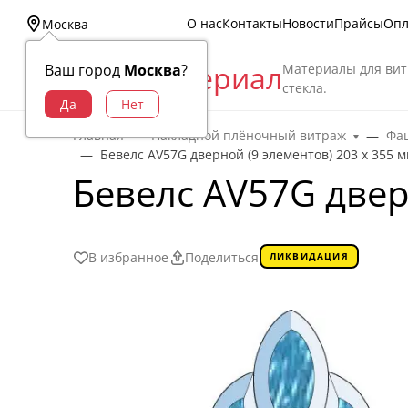
О нас
Контакты
Новости
Прайсы
Опл
Москва
Витраж Материал
Материалы для вит
Ваш город
Москва
?
стекла.
Главная
Накладной плёночный витраж
Фац
Бевелс AV57G дверной (9 элементов) 203 х 355 
Бевелс AV57G двер
В избранное
Поделиться
ЛИКВИДАЦИЯ