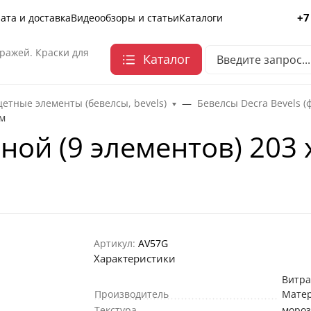
+7
ата и доставка
Видеообзоры и статьи
Каталоги
ражей. Краски для
Каталог
етные элементы (бевелсы, bevels)
Бевелсы Decra Bevels (
мм
ной (9 элементов) 203 
Артикул:
AV57G
Характеристики
Витр
Производитель
Мате
Текстура
моро