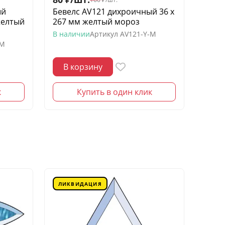
ый
Бевелс AV121 дихроичный 36 х
Беве
желтый
267 мм желтый мороз
квадр
моро
В наличии
Артикул
AV121-Y-M
-M
В нал
В корзину
В 
к
Купить в один клик
ЛИКВИДАЦИЯ
ЛИК