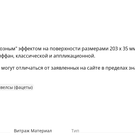
озным" эффектом на поверхности размерами 203 х 35 м
иффан, классической и аппликационной.
гут отличаться от заявленных на сайте в пределах зна
велсы (фацеты)
Витраж Материал
Тип