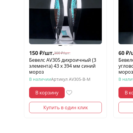
150
₽
/
шт.
60
₽
/
300
₽
/
шт.
Бевелс AV305 дихроичный (3
Бевел
элемента) 43 х 394 мм синий
углово
мороз
моро
В наличии
Артикул
AV305-B-M
В нал
В корзину
В к
Купить в один клик