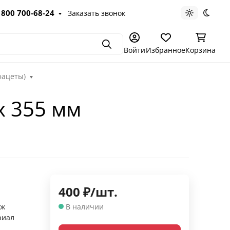
 800 700-68-24
Заказать звонок
Светлая те
Темна
Поиск
Войти
Избранное
Корзина
фацеты)
х 355 мм
400
₽
/
шт.
аж
В наличии
риал
з