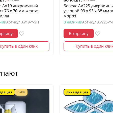
с AV19 дихроичный
Бевелс AV225 дихроичн
ат 76 х 76 мм желтая
угловой 93 х 93 х 38 мм 
илла
мороз
ичии
Артикул
AV19-Y-SH
В наличии
Артикул
AV225-Y
орзину
В корзину
Купить в один клик
Купить в один кли
упают
- 50%
ИДАЦИЯ
ЛИКВИДАЦИЯ