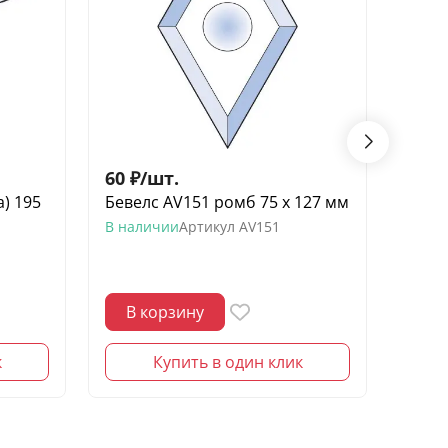
60
₽
/
шт.
200
а) 195
Бевелс AV151 ромб 75 х 127 мм
Бевел
х 147
В наличии
Артикул
AV151
В нал
В корзину
В 
к
Купить в один клик