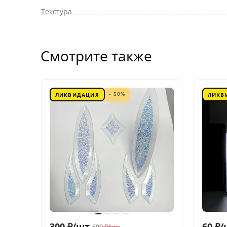
Текстура
Смотрите также
- 50%
ЛИКВИДАЦИЯ
ЛИКВ
300
₽
/
шт.
60
₽
/
600
₽
/
шт.