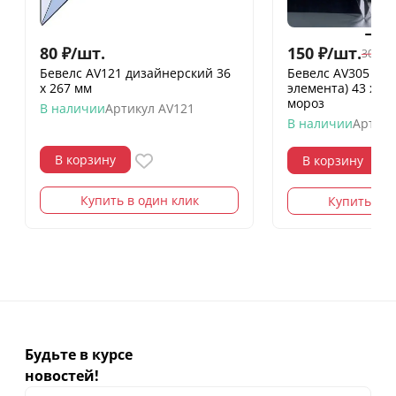
80
₽
/
шт.
150
₽
/
шт.
300
₽
/
Бевелс AV121 дизайнерский 36
Бевелс AV305 ди
х 267 мм
элемента) 43 х 3
мороз
В наличии
Артикул
AV121
В наличии
Артику
В корзину
В корзину
Купить в один клик
Купить в о
Будьте в курсе
новостей!