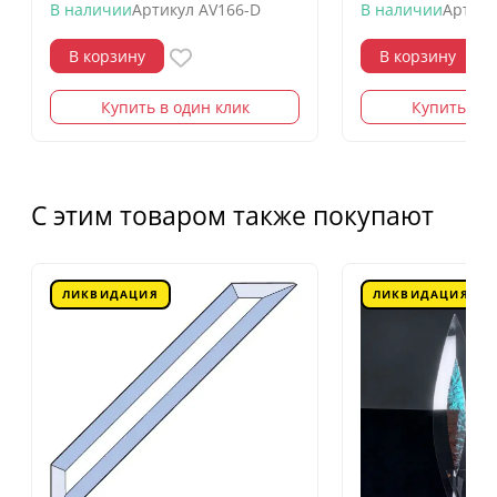
В наличии
Артикул
AV166-D
В наличии
Артику
В корзину
В корзину
Купить в один клик
Купить в о
С этим товаром также покупают
ЛИКВИДАЦИЯ
ЛИКВИДАЦИЯ