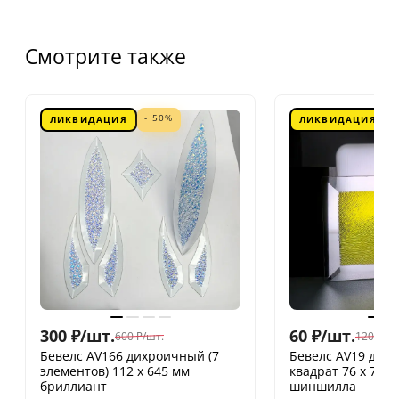
Смотрите также
- 50%
ЛИКВИДАЦИЯ
ЛИКВИДАЦИЯ
300
₽
/
шт.
60
₽
/
шт.
600
₽
/
шт.
120
₽
/
шт
Бевелс AV166 дихроичный (7
Бевелс AV19 дих
элементов) 112 х 645 мм
квадрат 76 х 76 
бриллиант
шиншилла