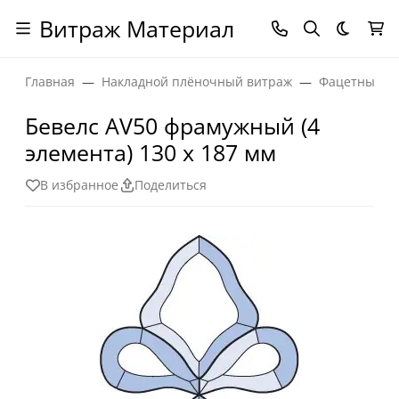
Витраж Материал
Темная
Главная
Накладной плёночный витраж
Фацетные эл
Бевелс AV50 фрамужный (4
элемента) 130 х 187 мм
В избранное
Поделиться