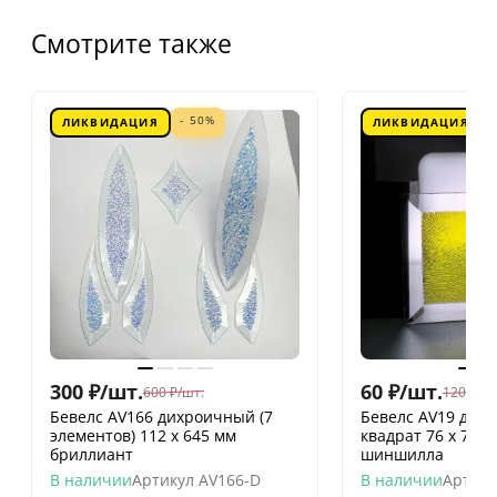
Смотрите также
- 50%
ЛИКВИДАЦИЯ
ЛИКВИДАЦИЯ
300
₽
/
шт.
60
₽
/
шт.
600
₽
/
шт.
120
₽
/
шт
Бевелс AV166 дихроичный (7
Бевелс AV19 дих
элементов) 112 х 645 мм
квадрат 76 х 76 
бриллиант
шиншилла
В наличии
Артикул
AV166-D
В наличии
Артику