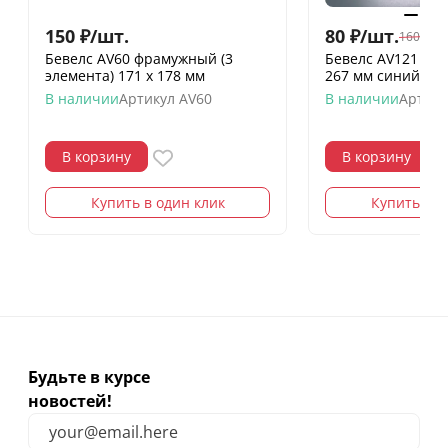
150
₽
/
шт.
80
₽
/
шт.
160
₽
/
шт
Бевелс AV60 фрамужный (3
Бевелс AV121 ди
элемента) 171 х 178 мм
267 мм синий мо
В наличии
Артикул
AV60
В наличии
Артику
В корзину
В корзину
Купить в один клик
Купить в о
Будьте в курсе
новостей!