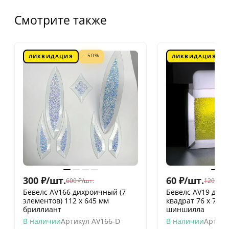
Смотрите также
- 50%
ЛИКВИДАЦИЯ
ЛИКВИДАЦИЯ
300
₽
/
шт.
60
₽
/
шт.
600
₽
/
шт.
120
₽
/
шт
Бевелс AV166 дихроичный (7
Бевелс AV19 дих
элементов) 112 х 645 мм
квадрат 76 х 76 
бриллиант
шиншилла
В наличии
Артикул
AV166-D
В наличии
Артику