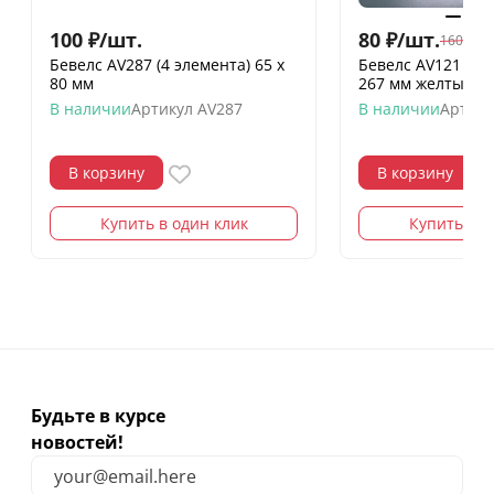
100
₽
/
шт.
80
₽
/
шт.
160
₽
/
шт
Бевелс AV287 (4 элемента) 65 х
Бевелс AV121 ди
80 мм
267 мм желтый м
В наличии
Артикул
AV287
В наличии
Артику
В корзину
В корзину
Купить в один клик
Купить в о
Будьте в курсе
новостей!