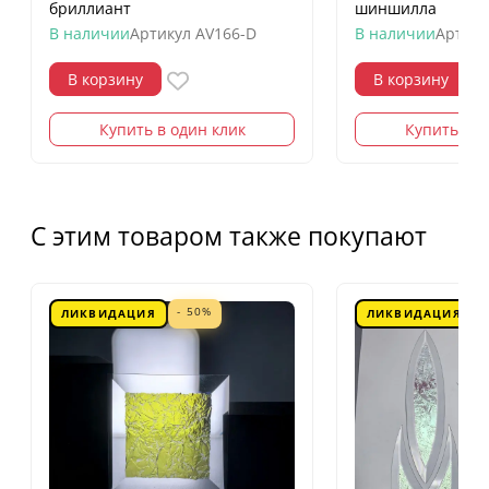
бриллиант
шиншилла
В наличии
Артикул
AV166-D
В наличии
Артику
В корзину
В корзину
Купить в один клик
Купить в о
С этим товаром также покупают
- 50%
ЛИКВИДАЦИЯ
ЛИКВИДАЦИЯ