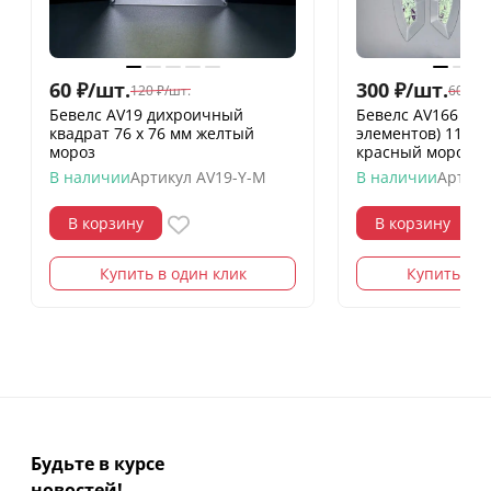
60
₽
/
шт.
300
₽
/
шт.
120
₽
/
шт.
600
₽
/
Бевелс AV19 дихроичный
Бевелс AV166 ди
квадрат 76 х 76 мм желтый
элементов) 112 х 
мороз
красный мороз
В наличии
Артикул
AV19-Y-M
В наличии
Артику
В корзину
В корзину
Купить в один клик
Купить в о
Будьте в курсе
новостей!