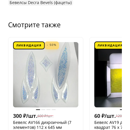
Бевелсы Decra Bevels (фацеты)
Смотрите также
- 50%
ЛИКВИДАЦИЯ
ЛИКВИДАЦИЯ
300
₽
/
шт.
60
₽
/
шт.
600
₽
/
шт.
120
₽
/
шт
Бевелс AV166 дихроичный (7
Бевелс AV19 дих
элементов) 112 х 645 мм
квадрат 76 х 76 