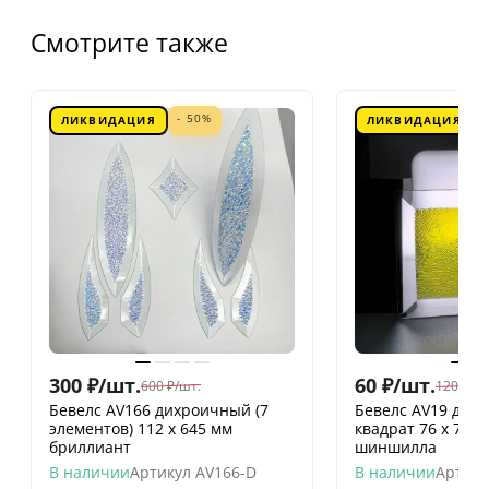
Смотрите также
- 50%
ЛИКВИДАЦИЯ
ЛИКВИДАЦИЯ
300
₽
/
шт.
60
₽
/
шт.
600
₽
/
шт.
120
₽
/
шт
Бевелс AV166 дихроичный (7
Бевелс AV19 дих
элементов) 112 х 645 мм
квадрат 76 х 76 
бриллиант
шиншилла
В наличии
Артикул
AV166-D
В наличии
Артику