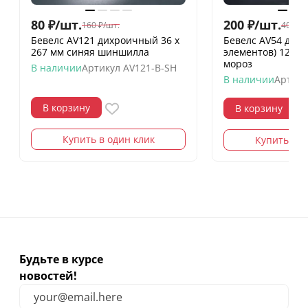
80
₽
/
шт.
200
₽
/
шт.
160
₽
/
шт.
400
₽
/
Бевелс AV121 дихроичный 36 х
Бевелс AV54 дих
267 мм синяя шиншилла
элементов) 126 х
мороз
В наличии
Артикул
AV121-B-SH
В наличии
Артику
В корзину
В корзину
Купить в один клик
Купить в о
Будьте в курсе
новостей!