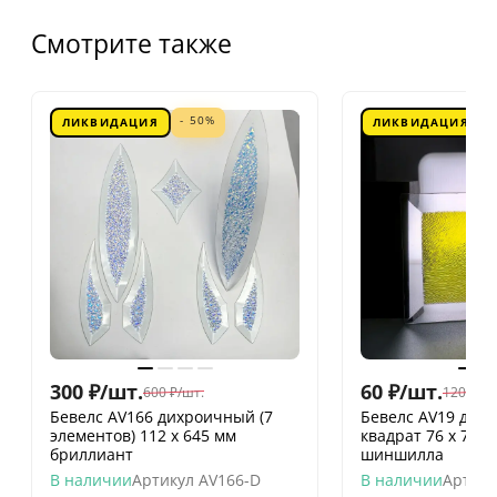
Смотрите также
- 50%
ЛИКВИДАЦИЯ
ЛИКВИДАЦИЯ
300
₽
/
шт.
60
₽
/
шт.
600
₽
/
шт.
120
₽
/
шт
Бевелс AV166 дихроичный (7
Бевелс AV19 дих
элементов) 112 х 645 мм
квадрат 76 х 76 
бриллиант
шиншилла
В наличии
Артикул
AV166-D
В наличии
Артику