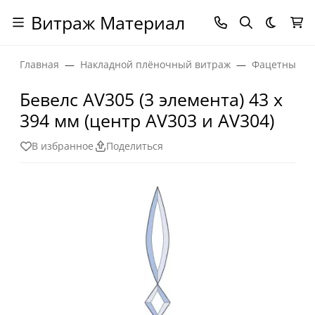
Витраж Материал
Темная
Главная
Накладной плёночный витраж
Фацетные эл
Бевелс AV305 (3 элемента) 43 х
394 мм (центр AV303 и AV304)
В избранное
Поделиться