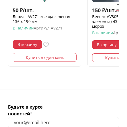
50
₽
/
шт.
150
₽
/
шт.
300
₽
/
Бевелс AV271 звезда зеленая
Бевелс AV305 ди
136 х 190 мм
элемента) 43 х 3
мороз
В наличии
Артикул
AV271
В наличии
Артику
В корзину
В корзину
Купить в один клик
Купить в о
Будьте в курсе
новостей!