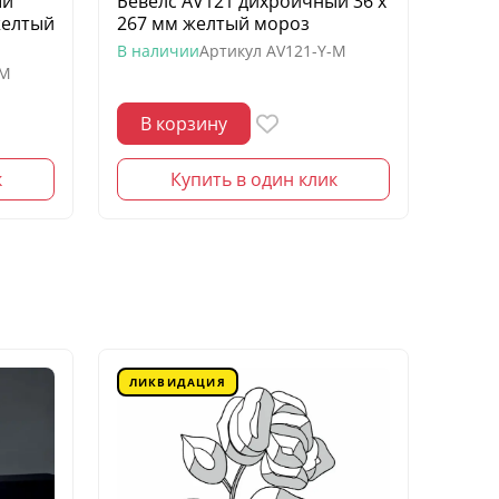
ый
Бевелс AV121 дихроичный 36 х
Беве
желтый
267 мм желтый мороз
квадр
моро
В наличии
Артикул
AV121-Y-M
-M
В нал
В корзину
В 
к
Купить в один клик
ЛИКВИДАЦИЯ
ЛИК