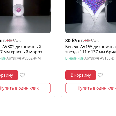
шт.
80
₽
/
шт.
160
₽
/
шт.
160
₽
/
шт.
с AV302 дихроичный
Бевелс AV155 дихроична
 37 мм красный мороз
звезда 111 х 137 мм бри
ичии
Артикул
AV302-R-M
В наличии
Артикул
AV155-D
орзину
В корзину
Купить в один клик
Купить в один кли