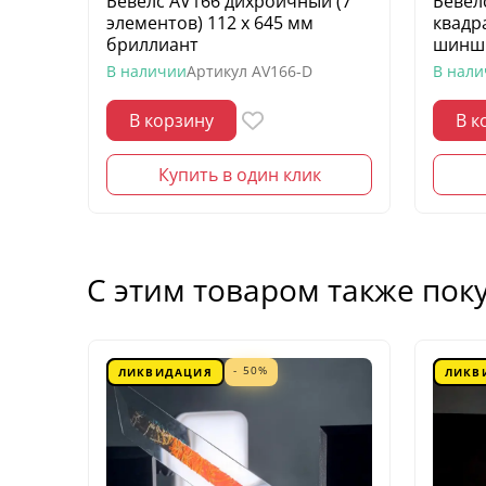
Бевелс AV166 дихроичный (7
Бевел
элементов) 112 х 645 мм
квадр
бриллиант
шинш
В наличии
Артикул
AV166-D
В нал
В корзину
В к
Купить в один клик
С этим товаром также пок
- 50%
ЛИКВИДАЦИЯ
ЛИКВ