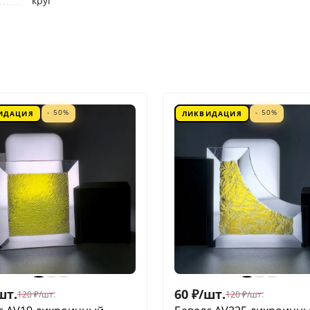
круг
- 50%
- 50%
ИДАЦИЯ
ЛИКВИДАЦИЯ
шт.
60
₽
/
шт.
120
₽
/
шт.
120
₽
/
шт.