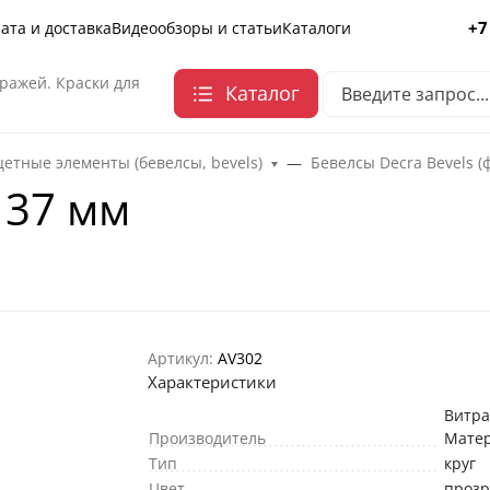
+7
ата и доставка
Видеообзоры и статьи
Каталоги
ражей. Краски для
Каталог
етные элементы (бевелсы, bevels)
Бевелсы Decra Bevels (
 37 мм
Артикул:
AV302
Характеристики
Витр
Производитель
Мате
Тип
круг
Цвет
проз