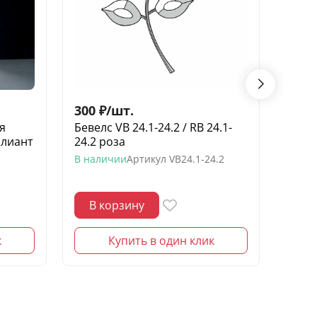
300
₽
/
шт.
1 20
я
Бевелс VB 24.1-24.2 / RB 24.1-
Бевел
ллиант
24.2 роза
элеме
В наличии
Артикул
VB24.1-24.2
В нал
В корзину
В 
к
Купить в один клик