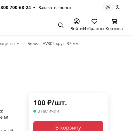
 800 700-68-24
Заказать звонок
Светлая те
Темна
Поиск
Войти
Избранное
Корзина
фацеты)
Бевелс AV302 круг, 37 мм
100
₽
/
шт.
аж
В наличии
риал
В корзину
рачный