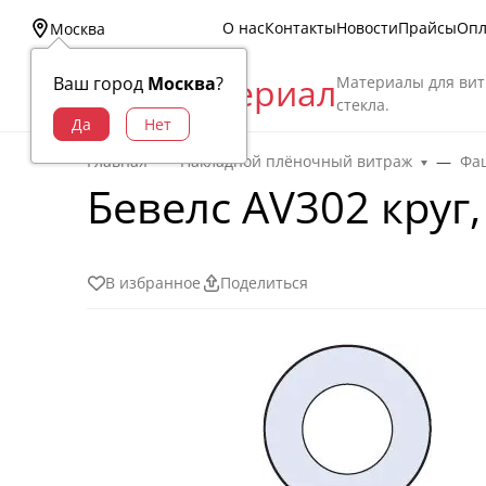
О нас
Контакты
Новости
Прайсы
Опл
Москва
Витраж Материал
Материалы для вит
Ваш город
Москва
?
стекла.
Главная
Накладной плёночный витраж
Фац
Бевелс AV302 круг,
В избранное
Поделиться