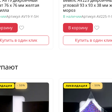
с AV19 дихроичный
Бевелс AV225 дихроичн
ат 76 х 76 мм желтая
угловой 93 х 93 х 38 мм 
илла
мороз
ичии
Артикул
AV19-Y-SH
В наличии
Артикул
AV225-Y
орзину
В корзину
Купить в один клик
Купить в один кли
упают
- 50%
- 50%
ИДАЦИЯ
ЛИКВИДАЦИЯ