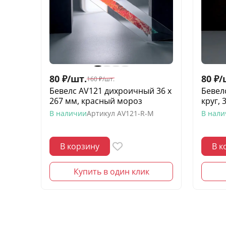
80
₽
/
шт.
80
₽
/
160
₽
/
шт.
Бевелс AV121 дихроичный 36 х
Бевел
267 мм, красный мороз
круг,
В наличии
Артикул
AV121-R-M
В нал
В корзину
В к
Купить в один клик