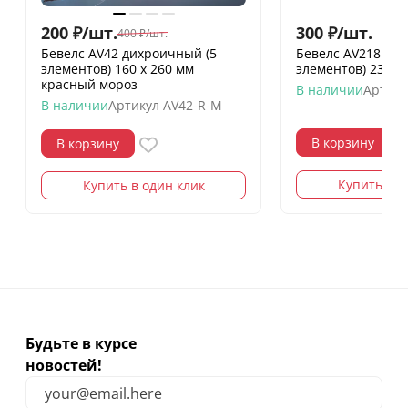
200
₽
/
шт.
300
₽
/
шт.
400
₽
/
шт.
Бевелс AV42 дихроичный (5
Бевелс AV218 зел
элементов) 160 х 260 мм
элементов) 230 х
красный мороз
В наличии
Артику
В наличии
Артикул
AV42-R-M
В корзину
В корзину
Купить в о
Купить в один клик
Будьте в курсе
новостей!