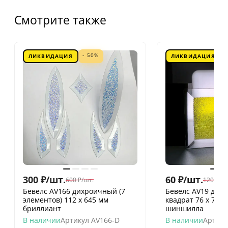
Смотрите также
- 50%
ЛИКВИДАЦИЯ
ЛИКВИДАЦИЯ
300
₽
/
шт.
60
₽
/
шт.
600
₽
/
шт.
120
₽
/
шт
Бевелс AV166 дихроичный (7
Бевелс AV19 дих
элементов) 112 х 645 мм
квадрат 76 х 76 
бриллиант
шиншилла
В наличии
Артикул
AV166-D
В наличии
Артику