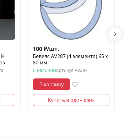
100
₽
/
шт.
150
ый
Бевелс AV287 (4 элемента) 65 х
Беве
оз
80 мм
элеме
-M
В наличии
Артикул
AV287
В нал
В корзину
В 
к
Купить в один клик