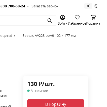
 800 700-68-24
Заказать звонок
Светлая те
Темна
Поиск
Войти
Избранное
Корзина
фацеты)
Бевелс AV228 ромб 102 х 177 мм
130
₽
/
шт.
аж
В наличии
риал
В корзину
рачный