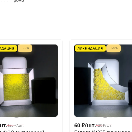
ромб
- 50%
- 50%
ИДАЦИЯ
ЛИКВИДАЦИЯ
шт.
60
₽
/
шт.
120
₽
/
шт.
120
₽
/
шт.