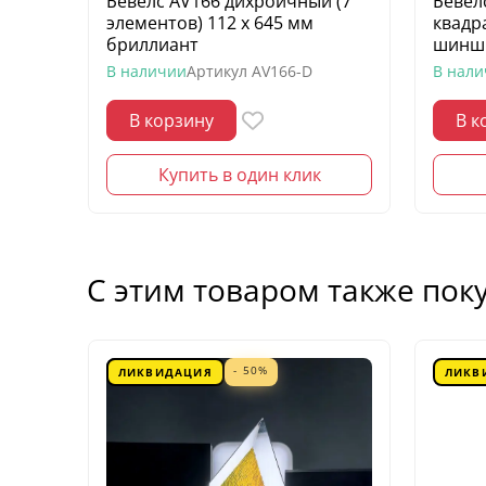
Бевелс AV166 дихроичный (7
Бевел
элементов) 112 х 645 мм
квадр
бриллиант
шинш
В наличии
Артикул
AV166-D
В нал
В корзину
В к
Купить в один клик
С этим товаром также пок
- 50%
ЛИКВИДАЦИЯ
ЛИКВ