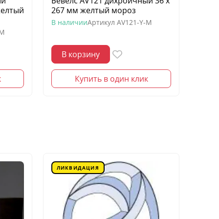
ый
Бевелс AV121 дихроичный 36 х
Беве
желтый
267 мм желтый мороз
квадр
моро
В наличии
Артикул
AV121-Y-M
-M
В нал
В корзину
В 
к
Купить в один клик
ЛИКВИДАЦИЯ
ЛИК