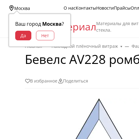
О нас
Контакты
Новости
Прайсы
Опл
Москва
Витраж Материал
Материалы для вит
Ваш город
Москва
?
стекла.
Главная
Накладной плёночный витраж
Фац
Бевелс AV228 ромб
В избранное
Поделиться