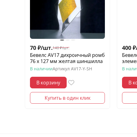
70
₽
/
шт.
400
₽
140
₽
/
шт.
Бевелс AV17 дихроичный ромб
Бевел
76 х 127 мм желтая шиншилла
элеме
В наличии
Артикул
AV17-Y-SH
В нал
В корзину
В к
Купить в один клик