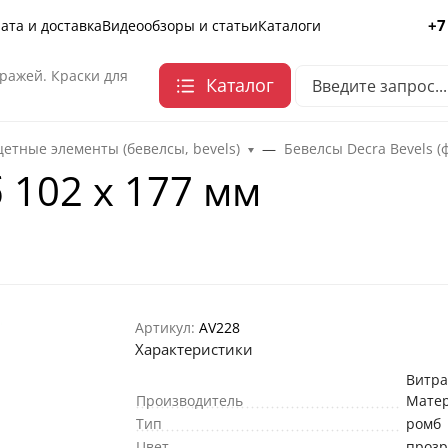
+7
ата и доставка
Видеообзоры и статьи
Каталоги
ражей. Краски для
Каталог
етные элементы (бевелсы, bevels)
Бевелсы Decra Bevels (
 102 х 177 мм
Артикул:
AV228
Характеристики
Витр
Производитель
Мате
Тип
ромб
Цвет
проз