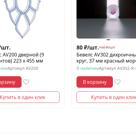
/
шт.
80
₽
/
шт.
160
₽
/
шт.
с AV200 дверной (9
Бевелс AV302 дихроичн
нтов) 223 х 455 мм
круг, 37 мм красный мор
ичии
Артикул
AV200
В наличии
Артикул
AV302-R
орзину
В корзину
Купить в один клик
Купить в один кли