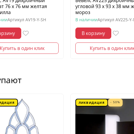
с AV19 дихроичный
Бевелс AV225 дихроичн
ат 76 х 76 мм желтая
угловой 93 х 93 х 38 мм 
илла
мороз
ичии
Артикул
AV19-Y-SH
В наличии
Артикул
AV225-Y
орзину
В корзину
Купить в один клик
Купить в один кли
упают
- 50%
ИДАЦИЯ
ЛИКВИДАЦИЯ