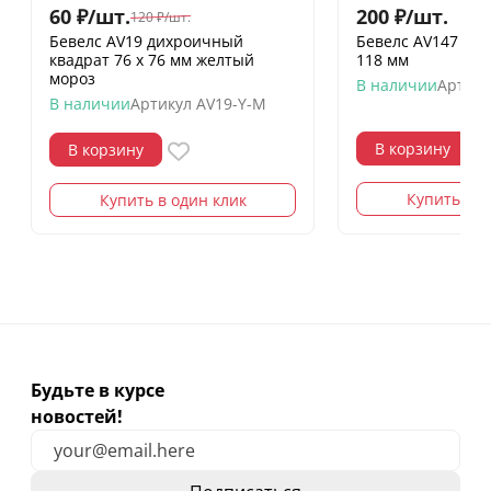
60
₽
/
шт.
200
₽
/
шт.
120
₽
/
шт.
Бевелс AV19 дихроичный
Бевелс AV147 (4 э
квадрат 76 х 76 мм желтый
118 мм
мороз
В наличии
Артику
В наличии
Артикул
AV19-Y-M
В корзину
В корзину
Купить в о
Купить в один клик
Будьте в курсе
новостей!