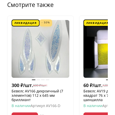
Смотрите также
- 50%
ЛИКВИДАЦИЯ
ЛИКВИДАЦИЯ
300
₽
/
шт.
60
₽
/
шт.
600
₽
/
шт.
120
₽
/
шт
Бевелс AV166 дихроичный (7
Бевелс AV19 дих
элементов) 112 х 645 мм
квадрат 76 х 76 
бриллиант
шиншилла
В наличии
Артикул
AV166-D
В наличии
Артику