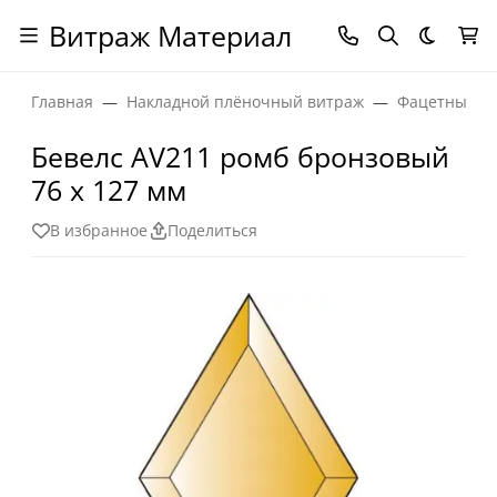
Витраж Материал
Темная
Главная
Накладной плёночный витраж
Фацетные эл
Бевелс AV211 ромб бронзовый
76 х 127 мм
В избранное
Поделиться