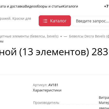
+7
ата и доставка
Видеообзоры и статьи
Каталоги
ражей. Краски для
Каталог
етные элементы (бевелсы, bevels)
Бевелсы Decra Bevels (
мм
ной (13 элементов) 283
Артикул:
AV181
Характеристики
Витр
Производитель
Мате
двер