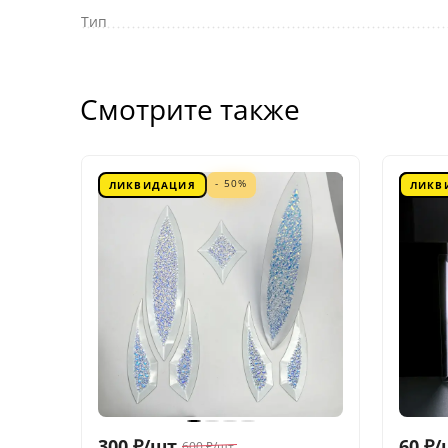
Тип
Смотрите также
- 50%
ЛИКВИДАЦИЯ
ЛИКВ
300
₽
/
шт.
60
₽
/
600
₽
/
шт.