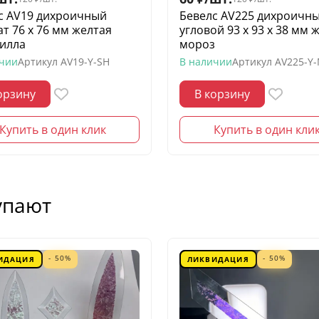
с AV19 дихроичный
Бевелс AV225 дихроичн
ат 76 х 76 мм желтая
угловой 93 х 93 х 38 мм 
илла
мороз
ичии
Артикул
AV19-Y-SH
В наличии
Артикул
AV225-Y
орзину
В корзину
Купить в один клик
Купить в один кли
упают
- 50%
- 50%
ИДАЦИЯ
ЛИКВИДАЦИЯ