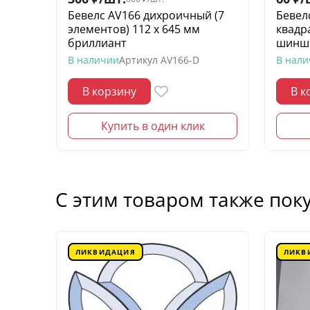
Бевелс AV166 дихроичный (7
Бевел
элементов) 112 х 645 мм
квадр
бриллиант
шинш
В наличии
Артикул
AV166-D
В нал
В корзину
В к
Купить в один клик
С этим товаром также пок
ЛИКВИДАЦИЯ
ЛИКВ