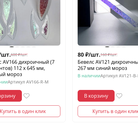
/
шт.
80
₽
/
шт.
600
₽
/
шт.
160
₽
/
шт.
с AV166 дихроичный (7
Бевелс AV121 дихроичны
тов) 112 х 645 мм,
267 мм синий мороз
ый мороз
В наличии
Артикул
AV121-B
ичии
Артикул
AV166-R-M
орзину
В корзину
Купить в один клик
Купить в один кли