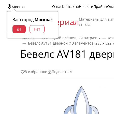
О нас
Контакты
Новости
Прайсы
Опл
Москва
Витраж Материал
Материалы для вит
Ваш город
Москва
?
стекла.
Главная
Накладной плёночный витраж
Фац
Бевелс AV181 дверной (13 элементов) 283 х 522 
Бевелс AV181 двер
В избранное
Поделиться