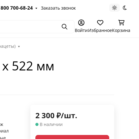
 800 700-68-24
Заказать звонок
Светлая те
Темна
Поиск
Войти
Избранное
Корзина
фацеты)
 х 522 мм
2 300
₽
/
шт.
аж
В наличии
риал
ные