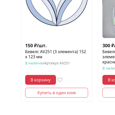
150
₽
/
шт.
300
₽
Бевелс AV251 (3 элемента) 152
Бевел
х 123 мм
элемен
красн
В наличии
Артикул
AV251
В нал
В корзину
В к
Купить в один клик