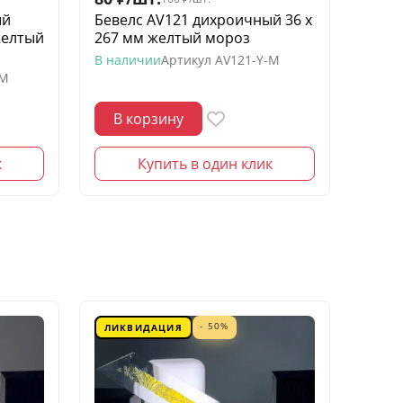
ый
Бевелс AV121 дихроичный 36 х
Беве
желтый
267 мм желтый мороз
квадр
моро
В наличии
Артикул
AV121-Y-M
-M
В нал
В корзину
В 
к
Купить в один клик
- 50%
ЛИКВИДАЦИЯ
ЛИК