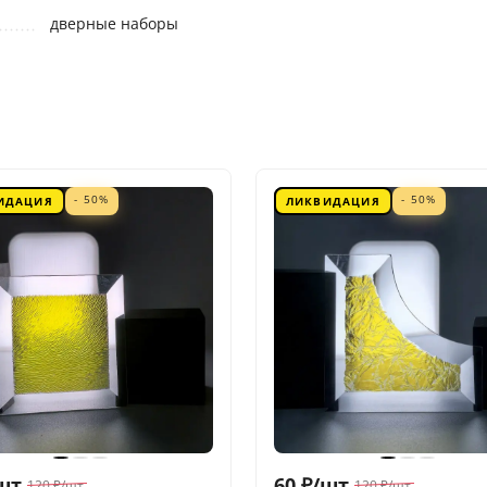
дверные наборы
- 50%
- 50%
ИДАЦИЯ
ЛИКВИДАЦИЯ
шт.
60
₽
/
шт.
120
₽
/
шт.
120
₽
/
шт.