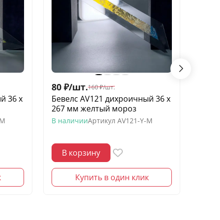
80
₽
/
шт.
80
₽
/
160
₽
/
шт.
й 36 х
Бевелс AV121 дихроичный 36 х
Беве
267 мм желтый мороз
звезд
моро
-M
В наличии
Артикул
AV121-Y-M
В нал
В корзину
В 
к
Купить в один клик