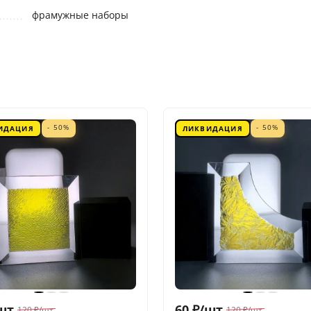
фрамужные наборы
- 50%
- 50%
ИДАЦИЯ
ЛИКВИДАЦИЯ
шт.
60
₽
/
шт.
120
₽
/
шт.
120
₽
/
шт.