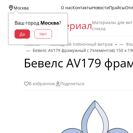
О нас
Контакты
Новости
Прайсы
Опл
Москва
Витраж Материал
Материалы для вит
Ваш город
Москва
?
стекла.
Главная
Накладной плёночный витраж
Фац
Бевелс AV179 фрамужный ( 7элементов) 150 х 19
Бевелс AV179 фрам
В избранное
Поделиться