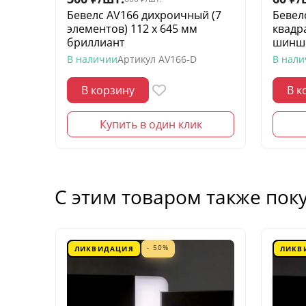
Бевелс AV166 дихроичный (7
Бевел
элементов) 112 х 645 мм
квадр
бриллиант
шинш
В наличии
Артикул
AV166-D
В нал
В корзину
В к
Купить в один клик
С этим товаром также пок
- 50%
ЛИКВИДАЦИЯ
ЛИКВ