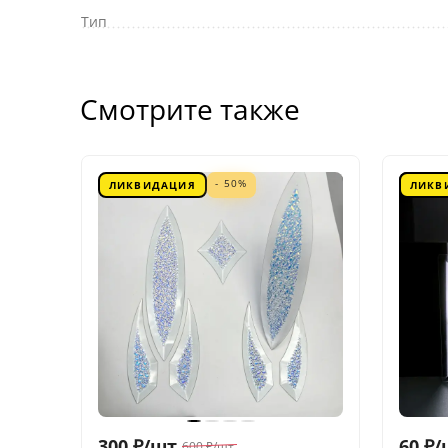
Тип
Смотрите также
- 50%
ЛИКВИДАЦИЯ
ЛИКВ
300
₽
/
шт.
60
₽
/
600
₽
/
шт.