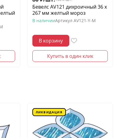
ый
Бевелс AV121 дихроичный 36 х
Беве
желтый
267 мм желтый мороз
квадр
моро
В наличии
Артикул
AV121-Y-M
-M
В нал
В корзину
В 
к
Купить в один клик
ЛИКВИДАЦИЯ
ЛИК