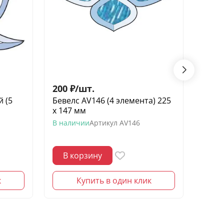
200
₽
/
шт.
150
 (5
Бевелс AV146 (4 элемента) 225
Беве
х 147 мм
элеме
крас
В наличии
Артикул
AV146
В нал
В корзину
В 
к
Купить в один клик