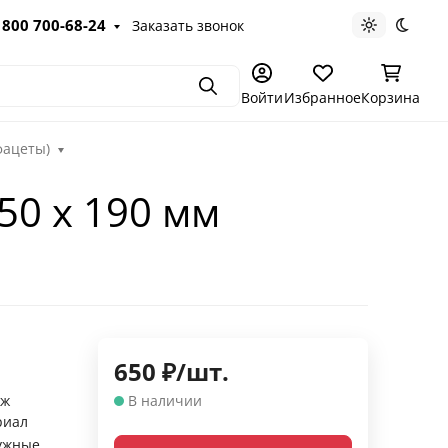
 800 700-68-24
Заказать звонок
Светлая те
Темна
Поиск
Войти
Избранное
Корзина
фацеты)
50 х 190 мм
650
₽
/
шт.
аж
В наличии
риал
ужные