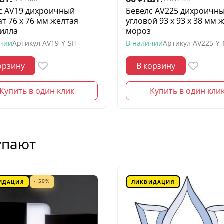
с AV19 дихроичный
Бевелс AV225 дихроичн
ат 76 х 76 мм желтая
угловой 93 х 93 х 38 мм 
илла
мороз
ичии
Артикул
AV19-Y-SH
В наличии
Артикул
AV225-Y
орзину
В корзину
Купить в один клик
Купить в один кли
упают
- 50%
ИДАЦИЯ
ЛИКВИДАЦИЯ