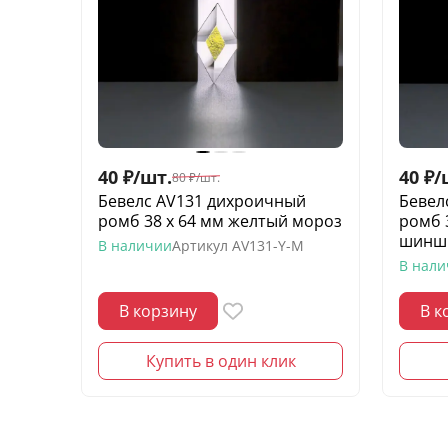
40
₽
/
шт.
40
₽
/
80
₽
/
шт.
Бевелс AV131 дихроичный
Бевел
ромб 38 х 64 мм желтый мороз
ромб 
шинш
В наличии
Артикул
AV131-Y-M
В нал
В корзину
В к
Купить в один клик