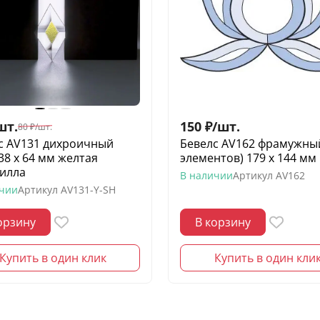
шт.
150
₽
/
шт.
80
₽
/
шт.
с AV131 дихроичный
Бевелс AV162 фрамужный
38 х 64 мм желтая
элементов) 179 х 144 мм
илла
В наличии
Артикул
AV162
ичии
Артикул
AV131-Y-SH
орзину
В корзину
Купить в один клик
Купить в один кли