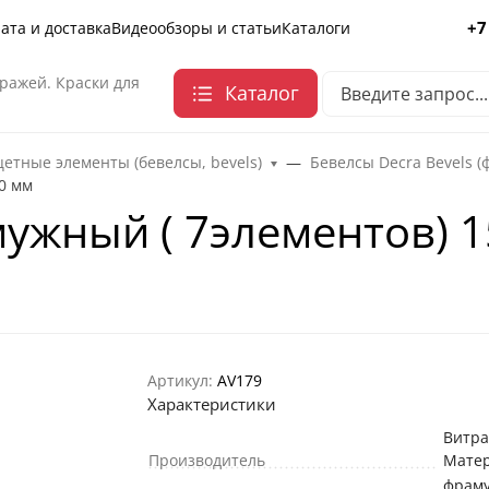
+7
ата и доставка
Видеообзоры и статьи
Каталоги
ражей. Краски для
Каталог
етные элементы (бевелсы, bevels)
Бевелсы Decra Bevels (
0 мм
ужный ( 7элементов) 1
Артикул:
AV179
Характеристики
Витр
Производитель
Мате
фрам