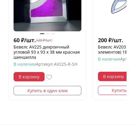
60
₽
/
шт.
200
₽
/
шт.
120
₽
/
шт.
Бевелс AV225 дихроичный
Бевелс AV203 фр
угловой 93 х 93 х 38 мм красная
элементов) 182 х
шиншилла
В наличии
Артику
В наличии
Артикул
AV225-R-SH
В корзину
В корзину
Купить в о
Купить в один клик