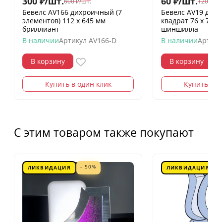
300
₽
/
шт.
60
₽
/
шт.
600
₽
/
шт.
120
₽
/
шт
Бевелс AV166 дихроичный (7
Бевелс AV19 дих
элементов) 112 х 645 мм
квадрат 76 х 76 
бриллиант
шиншилла
В наличии
Артикул
AV166-D
В наличии
Артику
В корзину
В корзину
Купить в один клик
Купить в о
С этим товаром также покупают
- 50%
ЛИКВИДАЦИЯ
ЛИКВИДАЦИЯ