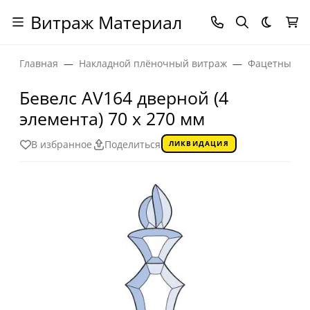
Витраж Материал
Темная
Главная
Накладной плёночный витраж
Фацетные эл
Бевелс AV164 дверной (4
элемента) 70 х 270 мм
В избранное
Поделиться
ЛИКВИДАЦИЯ