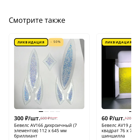
Смотрите также
- 50%
ЛИКВИДАЦИЯ
ЛИКВИДАЦИЯ
300
₽
/
шт.
60
₽
/
шт.
600
₽
/
шт.
120
₽
/
шт
Бевелс AV166 дихроичный (7
Бевелс AV19 дих
элементов) 112 х 645 мм
квадрат 76 х 76 
бриллиант
шиншилла