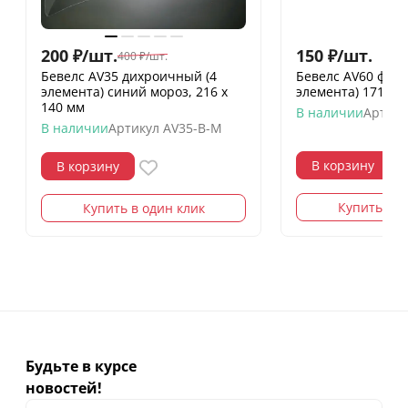
200
₽
/
шт.
150
₽
/
шт.
400
₽
/
шт.
Бевелс AV35 дихроичный (4
Бевелс AV60 фра
элемента) синий мороз, 216 х
элемента) 171 х 
140 мм
В наличии
Артику
В наличии
Артикул
AV35-B-M
В корзину
В корзину
Купить в о
Купить в один клик
Будьте в курсе
новостей!