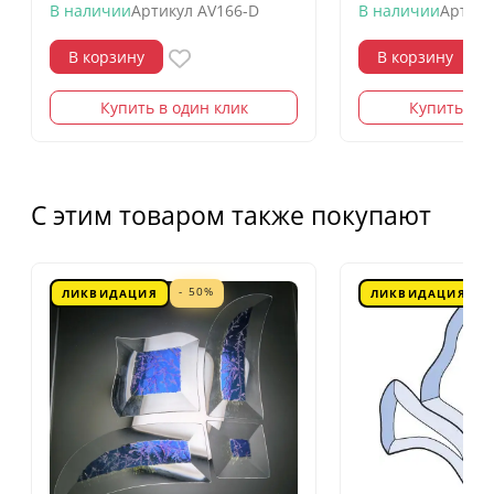
В наличии
Артикул
AV166-D
В наличии
Артику
В корзину
В корзину
Купить в один клик
Купить в о
С этим товаром также покупают
- 50%
ЛИКВИДАЦИЯ
ЛИКВИДАЦИЯ