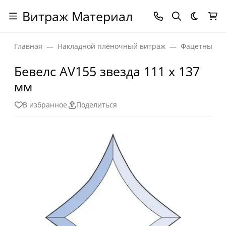
Витраж Материал
Темная
Главная
Накладной плёночный витраж
Фацетные эл
Бевелс AV155 звезда 111 х 137
мм
В избранное
Поделиться