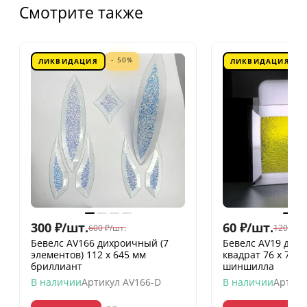
Смотрите также
- 50%
ЛИКВИДАЦИЯ
ЛИКВИДАЦИЯ
300
₽
/
шт.
60
₽
/
шт.
600
₽
/
шт.
120
₽
/
шт
Бевелс AV166 дихроичный (7
Бевелс AV19 дих
элементов) 112 х 645 мм
квадрат 76 х 76 
бриллиант
шиншилла
В наличии
Артикул
AV166-D
В наличии
Артику