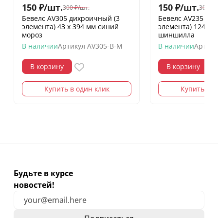
150
₽
/
шт.
150
₽
/
шт.
300
₽
/
шт.
300
₽
/
Бевелс AV305 дихроичный (3
Бевелс AV235 ди
элемента) 43 х 394 мм синий
элемента) 124 х 1
мороз
шиншилла
В наличии
Артикул
AV305-B-M
В наличии
Артику
В корзину
В корзину
Купить в один клик
Купить в о
Будьте в курсе
новостей!