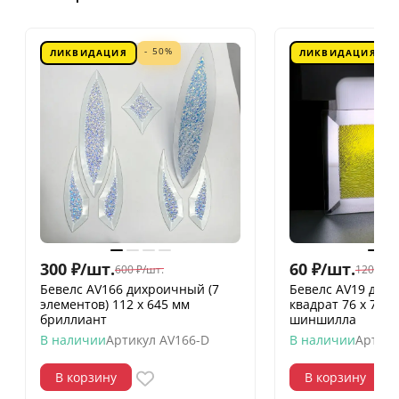
- 50%
ЛИКВИДАЦИЯ
ЛИКВИДАЦИЯ
300
₽
/
шт.
60
₽
/
шт.
600
₽
/
шт.
120
₽
/
шт
Бевелс AV166 дихроичный (7
Бевелс AV19 дих
элементов) 112 х 645 мм
квадрат 76 х 76 
бриллиант
шиншилла
В наличии
Артикул
AV166-D
В наличии
Артику
В корзину
В корзину