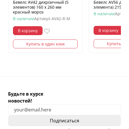
Бевелс AV42 дихроичный (5
Бевелс AV56 двер
элементов) 160 х 260 мм
элемента) 215 х 
красный мороз
В наличии
Артику
В наличии
Артикул
AV42-R-M
В корзину
В корзину
Купить в о
Купить в один клик
Будьте в курсе
новостей!